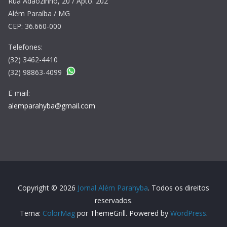
Rua Adãozinho, 20 / Apto. 202
Além Paraíba / MG
CEP: 36.660-000
Telefones:
(32) 3462-4410
(32) 98863-4099
E-mail:
alemparahyba@gmail.com
Copyright © 2026
Jornal Além Parahyba
. Todos os direitos
reservados.
Tema:
ColorMag
por ThemeGrill. Powered by
WordPress
.