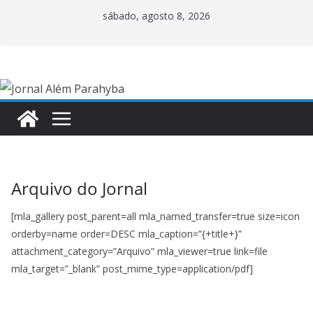
Pular
sábado, agosto 8, 2026
para
o
conteúdo
Arquivo do Jornal
[mla_gallery post_parent=all mla_named_transfer=true size=icon
orderby=name order=DESC mla_caption=”{+title+}”
attachment_category=”Arquivo” mla_viewer=true link=file
mla_target=”_blank” post_mime_type=application/pdf]