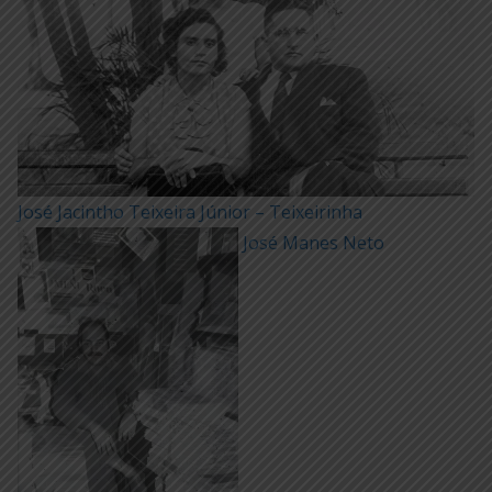
José Jacintho Teixeira Júnior – Teixeirinha
José Manes Neto