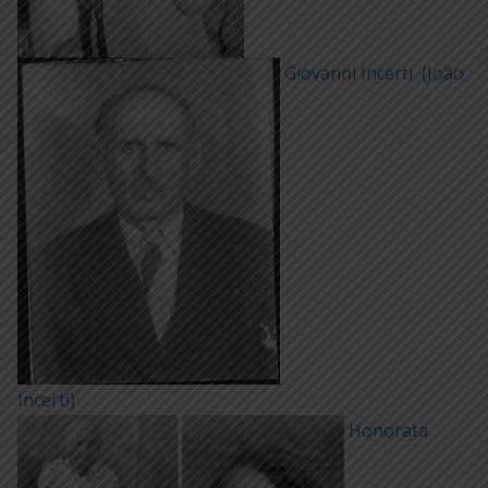
Giovanni Incerti (João
Incerti)
Honorata