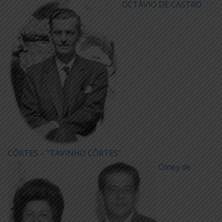
OCTÁVIO DE CASTRO
CÔRTES – “TAVINHO CÔRTES”
Olney de