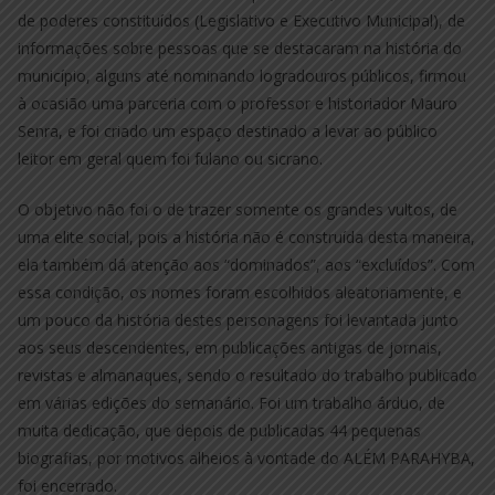
de poderes constituídos (Legislativo e Executivo Municipal), de
informações sobre pessoas que se destacaram na história do
município, alguns até nominando logradouros públicos, firmou
à ocasião uma parceria com o professor e historiador Mauro
Senra, e foi criado um espaço destinado a levar ao público
leitor em geral quem foi fulano ou sicrano.
O objetivo não foi o de trazer somente os grandes vultos, de
uma elite social, pois a história não é construída desta maneira,
ela também dá atenção aos “dominados”, aos “excluídos”. Com
essa condição, os nomes foram escolhidos aleatoriamente, e
um pouco da história destes personagens foi levantada junto
aos seus descendentes, em publicações antigas de jornais,
revistas e almanaques, sendo o resultado do trabalho publicado
em várias edições do semanário. Foi um trabalho árduo, de
muita dedicação, que depois de publicadas 44 pequenas
biografias, por motivos alheios à vontade do ALÉM PARAHYBA,
foi encerrado.