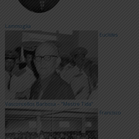
Lammoglia
Euclides
Vasconcellos Barbosa – “Mestre Tida”
Francisco