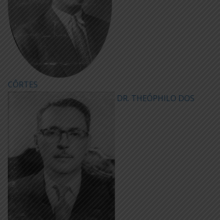
CÔRTES
DR. THEÓPHILO DOS