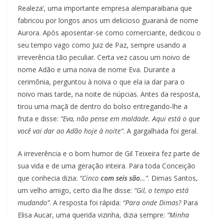
Realeza’, uma importante empresa alemparaibana que
fabricou por longos anos um delicioso guaraná de nome
Aurora. Após aposentar-se como comerciante, dedicou o
seu tempo vago como Juiz de Paz, sempre usando a
irreverência tão peculiar. Certa vez casou um noivo de
nome Adão e uma noiva de nome Eva. Durante a
cerimônia, perguntou à noiva o que ela ia dar para o
noivo mais tarde, na noite de núpcias. Antes da resposta,
tirou uma maçã de dentro do bolso entregando-lhe a
fruta e disse:
“Eva, não pense em maldade. Aqui está o que
você vai dar ao Adão hoje à noite”
. A gargalhada foi geral.
A irreverência e o bom humor de Gil Teixeira fez parte de
sua vida e de uma geração inteira. Para toda Conceição
que conhecia dizia:
“Cinco
com seis são
…”
. Dimas Santos,
um velho amigo, certo dia lhe disse:
“Gil, o tempo está
mudando”
. A resposta foi rápida:
“Para onde Dimas?
Para
Elisa Aucar, uma querida vizinha, dizia sempre:
“Minha