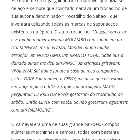
Era dono de uma gargalhada incomparável que dizia ser
de aço e sempre que solicitado narrava um trocadilho de
sua autoria denominado “Trocadilho do Sabão”, que
inventara utilizando todas as marcas de saponáceos
existentes na época. Dizia o trocadilho:
“Cheguei em casa
e vi minha mulher lavando MOLAMBO com sabão em pó.
Isto MINERVA, me in-FLAMA. Mandei minha mulher
arranjar um NOVO OMO, um BRANCO TOTAL. Sabe que a
danada ainda me deu um RINSO? As crianças gritavam:
VIVA! VIVA! Saí dali e fui até a casa de meu compadre e
gritei: ODD! Sua mulher, a GESSY, me disse que ele estava
em viagem para o RIO. Eu, que sou um sujeito MAGO,
perguntou: Eu PRESTO? Vocês gostaram do trocadilho do
sabão? Então LEVER com vocês! Se não gostaram, agüentem
com um PALMOLIVE”.
O carnaval era uma de suas grande paixões. Compôs
inúmeras marchinhas e sambas, todas com bastante
humor, muitas apimentadas. Uma foi plagiada e virou