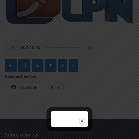
►
||
▲
▼
»
«
Compartilhe isso:
Facebook
X
Sobre o Jornal