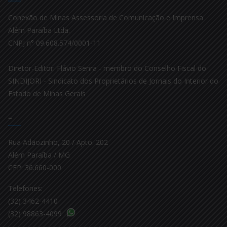
Conexão de Minas Assessoria de Comunicação e Imprensa
Além Paraíba Ltda.
CNPJ n° 09.608.574/0001-11
Diretor-Editor: Flávio Senra - membro do Conselho Fiscal do
SINDIJORI - Sindicato dos Proprietários de Jornais do Interior do
Estado de Minas Gerais
–
Rua Adãozinho, 20 / Apto. 202
Além Paraíba / MG
CEP: 36.660-000
Telefones:
(32) 3462-4410
(32) 98863-4099