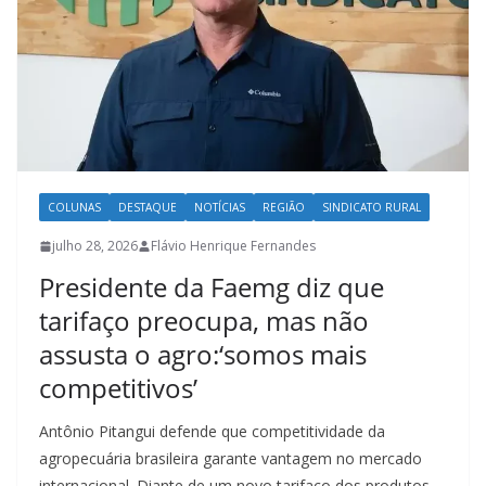
COLUNAS
DESTAQUE
NOTÍCIAS
REGIÃO
SINDICATO RURAL
julho 28, 2026
Flávio Henrique Fernandes
Presidente da Faemg diz que
tarifaço preocupa, mas não
assusta o agro:‘somos mais
competitivos’
Antônio Pitangui defende que competitividade da
agropecuária brasileira garante vantagem no mercado
internacional. Diante de um novo tarifaço dos produtos