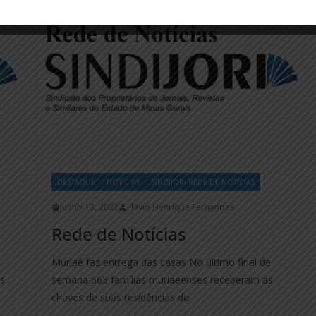
DESTAQUE
NOTÍCIAS
SINDIJORI-REDE DE NOTÍCIAS
junho 13, 2022
Flávio Henrique Fernandes
Rede de Notícias
Muriaé faz entrega das casas No último final de
s
semana 563 famílias muriaeenses receberam as
chaves de suas residências do