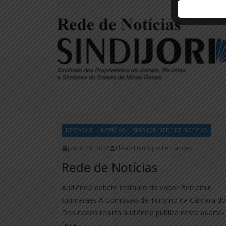
DESTAQUE
NOTÍCIAS
SINDIJORI-REDE DE NOTÍCIAS
junho 29, 2022
Flávio Henrique Fernandes
Rede de Notícias
Audiência debate restauro do vapor Benjamin
Guimarães A Comissão de Turismo da Câmara do
Deputados realiza audiência pública nesta quarta-
feira,