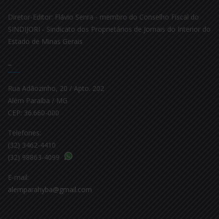
Diretor-Editor: Flávio Senra - membro do Conselho Fiscal do
SINDIJORI - Sindicato dos Proprietários de Jornais do Interior do
Estado de Minas Gerais
–
Rua Adãozinho, 20 / Apto. 202
Além Paraíba / MG
CEP: 36.660-000
Telefones:
(32) 3462-4410
(32) 98863-4099
E-mail:
alemparahyba@gmail.com