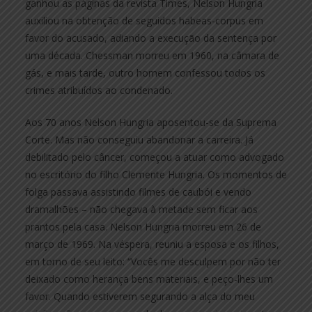
ganhou as páginas da revista Times, Nelson Hungria
auxiliou na obtenção de seguidos habeas-corpus em
favor do acusado, adiando a execução da sentença por
uma década. Chessman morreu em 1960, na câmara de
gás, e mais tarde, outro homem confessou todos os
crimes atribuídos ao condenado.
Aos 70 anos Nelson Hungria aposentou-se da Suprema
Corte. Mas não conseguiu abandonar a carreira. Já
debilitado pelo câncer, começou a atuar como advogado
no escritório do filho Clemente Hungria. Os momentos de
folga passava assistindo filmes de caubói e vendo
dramalhões – não chegava à metade sem ficar aos
prantos pela casa. Nelson Hungria morreu em 26 de
março de 1969. Na véspera, reuniu a esposa e os filhos,
em torno de seu leito: “Vocês me desculpem por não ter
deixado como herança bens materiais, e peço-lhes um
favor. Quando estiverem segurando a alça do meu