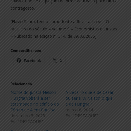
caixão, não se esqueçam de dizer: aqui vai o pai muito a
contragosto.”
(Flávio Senra, tendo como fonte a Revista Istoé – O
brasileiro do século – volume 9 – Economistas e Juristas
– Publicado na edição nº 314, de 09/03/2005)
Compartilhe isso:
Facebook
X
Relacionado
Nome do jurista Nélson
A César o que é de César,
Hungria voltará a ser
ou seria “A Nelson o que
estampado no edifício do
é de Hungria?”
Fórum de Além Paraíba
março 8, 2024
dezembro 5, 2025
Em "DESTAQUE"
Em "DESTAQUE"