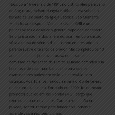
Nascido a 16 de maio de 1891, no distrito alemparaibano
de Angustura, Nelson Hungria Hoffbauer era sobrinho-
bisneto de um santo da Igreja Católica. São Clemente
Maria foi arcebispo de Viena no século XVIII e uma das
poucas vozes a desafiar o general Napoleão Bonaparte.
Se o jurista não herdou a fé ardorosa – embora cristão,
só ia a missa de sétimo dia –, tomou emprestado do
parente ilustre o talento de orador. Mal completou os 13
anos de idade e já se aventurava nos exames de
admissão da faculdade de Direito. Quando defendeu sua
tese, teve de subir num banquinho para que os
examinadores pudessem vê-lo – e aprová-lo com
distinção. Aos 16 anos, mudou-se para o Rio de Janeiro,
onde concluiu o curso. Formado em 1909, foi nomeado
promotor público em Rio Pomba (MG), cargo que
exerceu durante nove anos. Como a rotina não era
puxada, sobrou tempo para fundar dois jornais e
aprender, sozinho, seis idiomas.