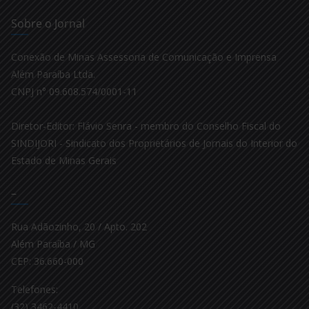
Sobre o Jornal
Conexão de Minas Assessoria de Comunicação e Imprensa
Além Paraíba Ltda.
CNPJ n° 09.608.574/0001-11
Diretor-Editor: Flávio Senra - membro do Conselho Fiscal do
SINDIJORI - Sindicato dos Proprietários de Jornais do Interior do
Estado de Minas Gerais
–
Rua Adãozinho, 20 / Apto. 202
Além Paraíba / MG
CEP: 36.660-000
Telefones:
(32) 3462-4410