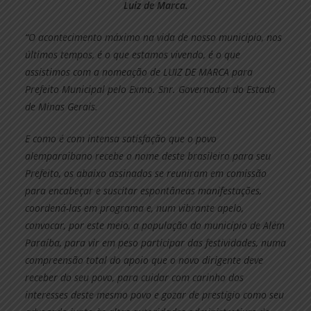
Luiz de Marca.
“O acontecimento máximo na vida de nosso município, nos
últimos tempos, é o que estamos vivendo, é o que
assistimos com a nomeação de LUIZ DE MARCA para
Prefeito Municipal pelo Exmo. Snr. Governador do Estado
de Minas Gerais.
E como é com intensa satisfação que o povo
alemparaibano recebe o nome deste brasileiro para seu
Prefeito, os abaixo assinados se reuniram em comissão
para encabeçar e suscitar espontâneas manifestações,
coordená-las em programa e, num vibrante apelo,
convocar, por este meio, a população do município de Além
Paraíba, para vir em peso participar das festividades, numa
compreensão total do apoio que o novo dirigente deve
receber do seu povo, para cuidar com carinho dos
interesses deste mesmo povo e gozar de prestígio como seu