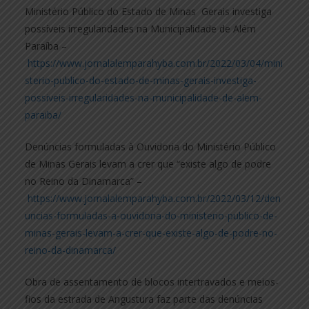
Ministério Público do Estado de Minas Gerais investiga
possíveis irregularidades na Municipalidade de Além
Paraíba –
https://www.jornalalemparahyba.com.br/2022/03/04/mini
sterio-publico-do-estado-de-minas-gerais-investiga-
possiveis-irregularidades-na-municipalidade-de-alem-
paraiba/
Denúncias formuladas à Ouvidoria do Ministério Público
de Minas Gerais levam a crer que “existe algo de podre
no Reino da Dinamarca” –
https://www.jornalalemparahyba.com.br/2022/03/12/den
uncias-formuladas-a-ouvidoria-do-ministerio-publico-de-
minas-gerais-levam-a-crer-que-existe-algo-de-podre-no-
reino-da-dinamarca/
Obra de assentamento de blocos intertravados e meios-
fios da estrada de Angustura faz parte das denúncias