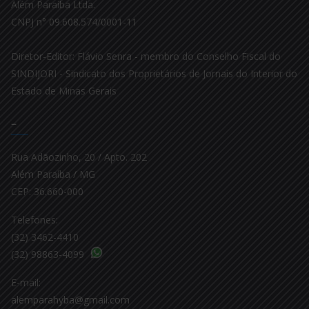
Além Paraíba Ltda.
CNPJ n° 09.608.574/0001-11
Diretor-Editor: Flávio Senra - membro do Conselho Fiscal do
SINDIJORI - Sindicato dos Proprietários de Jornais do Interior do
Estado de Minas Gerais
–
Rua Adãozinho, 20 / Apto. 202
Além Paraíba / MG
CEP: 36.660-000
Telefones:
(32) 3462-4410
(32) 98863-4099
E-mail:
alemparahyba@gmail.com