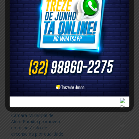
HOJE, QUARTA-FEIRA, DIA 13 DE JULHO DE 2022,
FALTAM 902 DIAS PARA 31 DE DEZEMBRO DE 2024…
Compartilhe isso:
Facebook
X
Relacionado
“Quem é do morro, sai
Faltam 826 dias…
do morro, mas o morro
setembro 27, 2022
não sai dele; se minha
Em "DESTAQUE"
família for envolvida, vai
ter revide”
abril 12, 2022
Em "DESTAQUE"
Câmara Municipal de
Além Paraíba promoveu
um espetáculo de
circense da pior qualidade