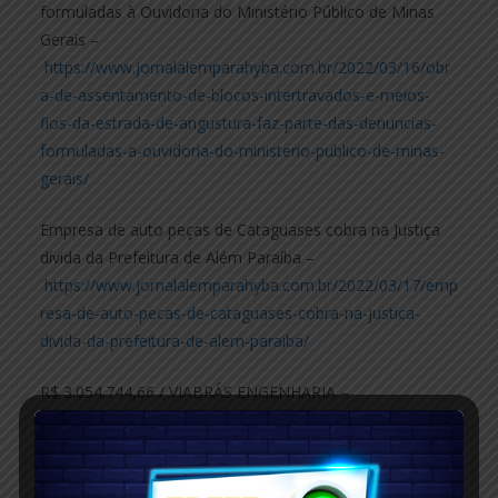
formuladas à Ouvidoria do Ministério Público de Minas
Gerais –
https://www.jornalalemparahyba.com.br/2022/03/16/obr
a-de-assentamento-de-blocos-intertravados-e-meios-
fios-da-estrada-de-angustura-faz-parte-das-denuncias-
formuladas-a-ouvidoria-do-ministerio-publico-de-minas-
gerais/
Empresa de auto peças de Cataguases cobra na Justiça
dívida da Prefeitura de Além Paraíba –
https://www.jornalalemparahyba.com.br/2022/03/17/emp
resa-de-auto-pecas-de-cataguases-cobra-na-justica-
divida-da-prefeitura-de-alem-paraiba/
R$ 3.054.744,66 / VIABRÁS ENGENHARIA –
https://www.jornalalemparahyba.com.br/2022/03/21/r-3-
054-74466-viabras-engenharia/