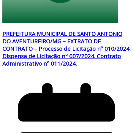
PREFEITURA MUNICIPAL DE SANTO ANTONIO
DO AVENTUREIRO/MG – EXTRATO DE
CONTRATO – Processo de Licitação nº 010/2024.
Dispensa de Licitação nº 007/2024. Contrato
Administrativo nº 011/2024.