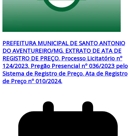
PREFEITURA MUNICIPAL DE SANTO ANTONIO
DO AVENTUREIRO/MG. EXTRATO DE ATA DE
REGISTRO DE PREÇO. Processo Licitatório nº
124/2023. Pregão Presencial nº 036/2023 pelo
Sistema de Registro de Preço. Ata de Registro
de Preço nº 010/2024.