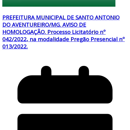
PREFEITURA MUNICIPAL DE SANTO ANTONIO
DO AVENTUREIRO/MG. AVISO DE
HOMOLOGAÇÃO. Processo Licitatório nº
042/2022, na modalidade Pregão Presencial nº
013/2022.