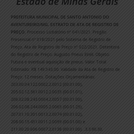
Estado de Minas Gerais
PREFEITURA MUNICIPAL DE SANTO ANTONIO DO
AVENTUREIRO/MG. EXTRATO DE ATA DE REGISTRO DE
PREÇO.
Processo Licitatório nº 041/2021. Pregão
Presencial nº 018/2021 pelo Sistema de Registro de
Preço. Ata de Registro de Preço nº 022/2021. Detentora
do Registro de Preço: Augusto Pneus Eireli. Objeto:
Futura e eventual aquisição de pneus. Valor Total
Estimado: R$ 149.543,00. Validade da Ata de Registro de
Preço: 12 meses. Dotações Orçamentárias:
203.00.04.122.0002.2.0012 (00.01.00),
205.02.12.361.0012.2.0035 (00.01.01),
206.02.08.243.0004.2.0057 (00.01.00),
206.02.08.244.0005.2.0065 (00.01.29),
207.01.10.301.0013.2.0074 (00.01.02),
208.00.15.451.0011.2.0099 (00.01.00) e
211.00.20.606.0007.2.0138 (00.01.00)…3.3.90.30.