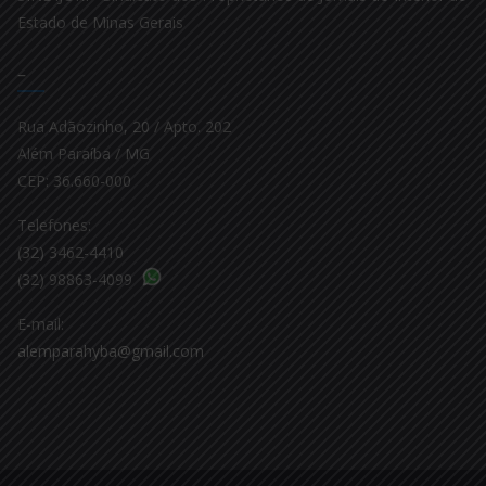
Estado de Minas Gerais
–
Rua Adãozinho, 20 / Apto. 202
Além Paraíba / MG
CEP: 36.660-000
Telefones:
(32) 3462-4410
(32) 98863-4099
E-mail:
alemparahyba@gmail.com