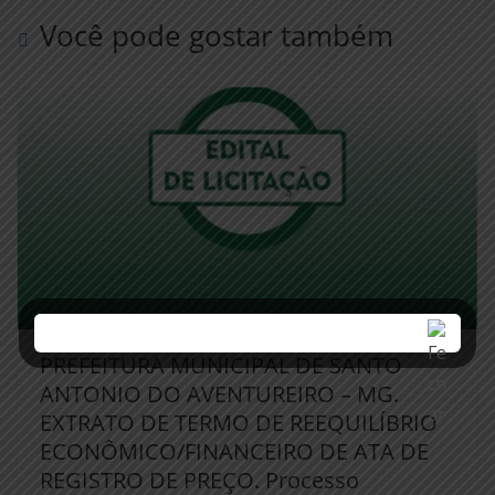
Você pode gostar também
PREFEITURA MUNICIPAL DE SANTO
ANTONIO DO AVENTUREIRO – MG.
EXTRATO DE TERMO DE REEQUILÍBRIO
ECONÔMICO/FINANCEIRO DE ATA DE
REGISTRO DE PREÇO. Processo