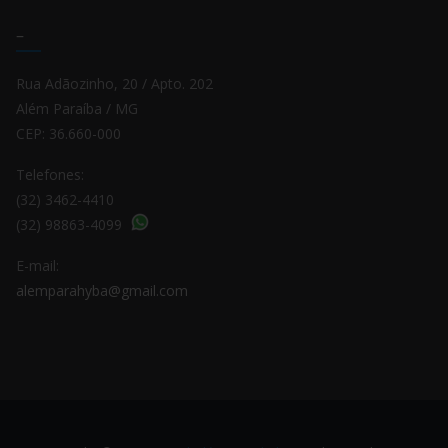
–
Rua Adãozinho, 20 / Apto. 202
Além Paraíba / MG
CEP: 36.660-000
Telefones:
(32) 3462-4410
(32) 98863-4099
E-mail:
alemparahyba@gmail.com