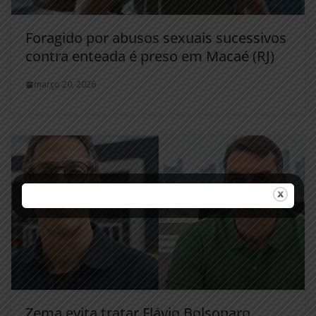
Foragido por abusos sexuais sucessivos
contra enteada é preso em Macaé (RJ)
março 20, 2026
Zema evita tratar Flávio Bolsonaro