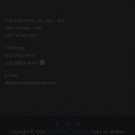
–
Rua Adãozinho, 20 / Apto. 202
Além Paraíba / MG
CEP: 36.660-000
Telefones:
(32) 3462-4410
(32) 98863-4099
E-mail:
alemparahyba@gmail.com
Copyright © 2026
Jornal Além Parahyba
. Todos os direitos