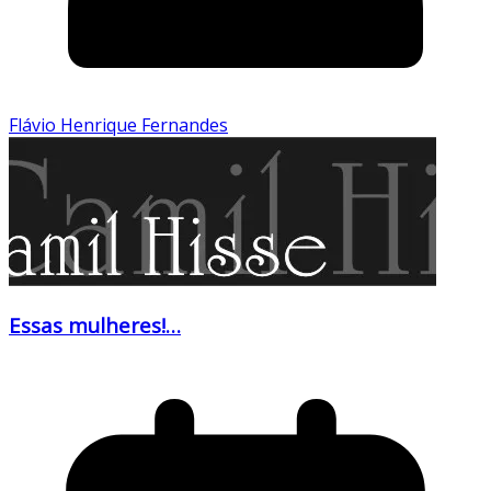
Flávio Henrique Fernandes
Essas mulheres!…