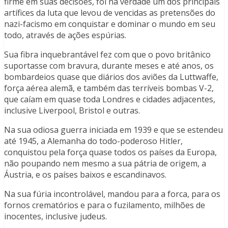
firme em suas decisões, foi na verdade um dos principais
artífices da luta que levou de vencidas as pretensões do
nazi-facismo em conquistar e dominar o mundo em seu
todo, através de ações espúrias.
Sua fibra inquebrantável fez com que o povo britânico
suportasse com bravura, durante meses e até anos, os
bombardeios quase que diários dos aviões da Luttwaffe,
força aérea alemã, e também das terríveis bombas V-2,
que caíam em quase toda Londres e cidades adjacentes,
inclusive Liverpool, Bristol e outras.
Na sua odiosa guerra iniciada em 1939 e que se estendeu
até 1945, a Alemanha do todo-poderoso Hitler,
conquistou pela força quase todos os países da Europa,
não poupando nem mesmo a sua pátria de origem, a
Áustria, e os países baixos e escandinavos.
Na sua fúria incontrolável, mandou para a forca, para os
fornos crematórios e para o fuzilamento, milhões de
inocentes, inclusive judeus.