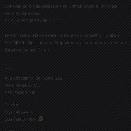
Conexão de Minas Assessoria de Comunicação e Imprensa
Além Paraíba Ltda.
CNPJ n° 09.608.574/0001-11
Diretor-Editor: Flávio Senra - membro do Conselho Fiscal do
SINDIJORI - Sindicato dos Proprietários de Jornais do Interior do
Estado de Minas Gerais
–
Rua Adãozinho, 20 / Apto. 202
Além Paraíba / MG
CEP: 36.660-000
Telefones:
(32) 3462-4410
(32) 98863-4099