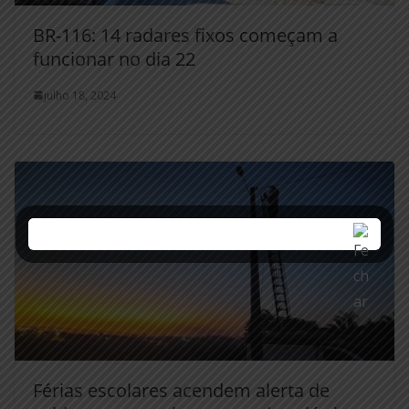
BR-116: 14 radares fixos começam a
funcionar no dia 22
julho 18, 2024
Férias escolares acendem alerta de