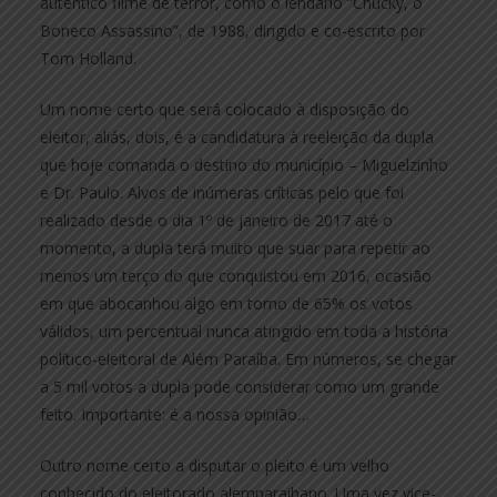
autêntico filme de terror, como o lendário “Chucky, o
Boneco Assassino”, de 1988, dirigido e co-escrito por
Tom Holland.
Um nome certo que será colocado à disposição do
eleitor, aliás, dois, é a candidatura à reeleição da dupla
que hoje comanda o destino do município – Miguelzinho
e Dr. Paulo. Alvos de inúmeras críticas pelo que foi
realizado desde o dia 1º de janeiro de 2017 até o
momento, a dupla terá muito que suar para repetir ao
menos um terço do que conquistou em 2016, ocasião
em que abocanhou algo em torno de 65% os votos
válidos, um percentual nunca atingido em toda a história
político-eleitoral de Além Paraíba. Em números, se chegar
a 5 mil votos a dupla pode considerar como um grande
feito. Importante: é a nossa opinião…
Outro nome certo a disputar o pleito é um velho
conhecido do eleitorado alemparaibano. Uma vez vice-