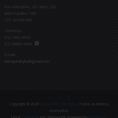
Rua Adãozinho, 20 / Apto. 202
Além Paraíba / MG
CEP: 36.660-000
Telefones:
(32) 3462-4410
(32) 98863-4099
E-mail:
alemparahyba@gmail.com
Copyright © 2026
Jornal Além Parahyba
. Todos os direitos
reservados.
Tema:
ColorMag
por ThemeGrill. Powered by
WordPress
.