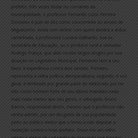
prefeito, três vezes titular no comando da
municipalidade, o professor Fernando Lúcio Ferreira
Donzeles é pule de dez como concorrente ao anseio de
Miguelzinho. Ainda sem definir com quem dividirá a árdua
caminhada, a professora Luciana Galhardo, sua ex-
secretária de Educação, ou o produtor rural e vereador
Rodrigo França, que aliás recebe largos elogios por sua
atuação no Legislativo Municipal, Fernando tem a seu
favor a experiência contra dois senões. Primeiro,
representa a velha política alemparaibana; segundo, é voz
geral, é lembrado por grande parte do eleitorado por ter
tido como homem forte de seu último mandato nada
mais nada menos que seu genro, o advogado Bruno
Barros, responsável direto, mesmo que o professor não
venha admitir, por um desgaste de sua popularidade
junto ao público eleitor que o levou a não disputar a
reeleição contra o hoje prefeito. Disse-me um velho
amigo e eleitor de carteirinha de Fernando que mesmo