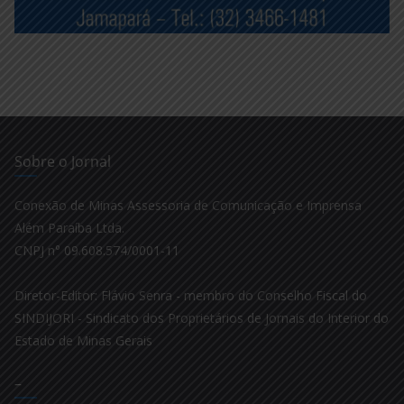
Sobre o Jornal
Conexão de Minas Assessoria de Comunicação e Imprensa
Além Paraíba Ltda.
CNPJ n° 09.608.574/0001-11
Diretor-Editor: Flávio Senra - membro do Conselho Fiscal do
SINDIJORI - Sindicato dos Proprietários de Jornais do Interior do
Estado de Minas Gerais
–