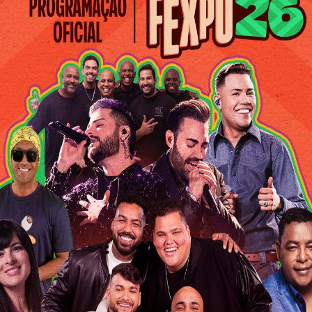
sso Brasil afora, animando festas e bailes, foi o Conjunto
Paraíba (CAP). Na imagem, mostramos uma de suas formações
Cezinha, Alberto Ferreira, José Luiz, Jorge Bonzão, Nescau e