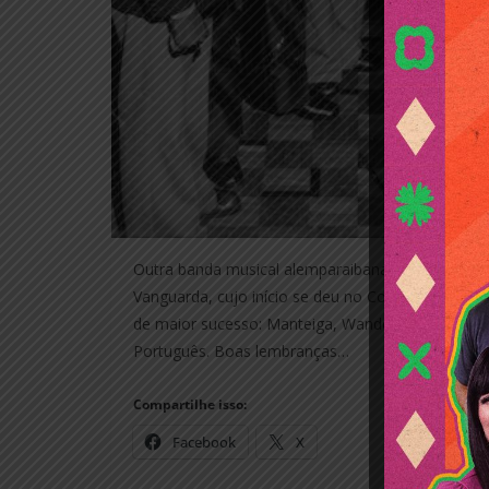
Outra banda musical alemparaibana de grande suce
Vanguarda, cujo início se deu no Colégio Além 
de maior sucesso: Manteiga, Wanderlan Teperino, 
Português. Boas lembranças…
Compartilhe isso:
Facebook
X