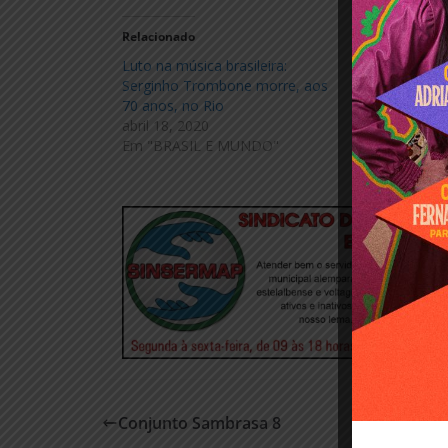
Relacionado
Luto na música brasileira:
Conjunto Va
Serginho Trombone morre, aos
década de 1
70 anos, no Rio
março 7, 20
abril 18, 2020
Em "DESTA
Em "BRASIL E MUNDO"
Conjunto Sambrasa 8