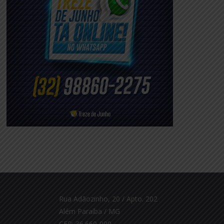
Rua Adãozinho, 20 / Apto. 202
Além Paraíba / MG
CEP: 36.660-000