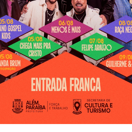
nguarda – anos da
Continuam a venda os ingressos
980
e mesas, agora no segundo lote,
20
para a “4ª Audição Refinada –
QUE"
Circuito Fazendas”
junho 5, 2023
Em "DESTAQUE"
Conjunto Vanguarda – anos da década de 1980