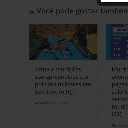
Você pode gostar també
Arma e munições
Munic
são apreendidas por
aventu
policiais militares em
pagam
Sumidouro (RJ)
salári
servi
setembro 15, 2020
munic
(26)
maio 25