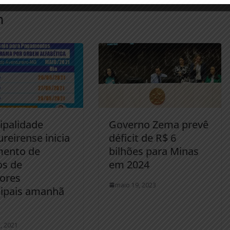
m
ipalidade
Governo Zema prevê
reirense inicia
déficit de R$ 6
ento de
bilhões para Minas
os de
em 2024
dores
maio 19, 2023
ipais amanhã
, 2021