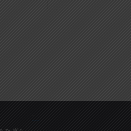
–
prensa Além