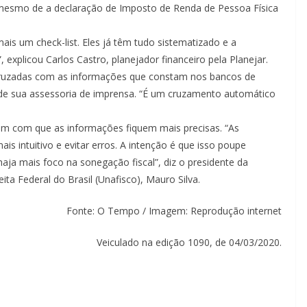
 mesmo de a declaração de Imposto de Renda de Pessoa Física
ais um check-list. Eles já têm tudo sistematizado e a
, explicou Carlos Castro, planejador financeiro pela Planejar.
 cruzadas com as informações que constam nos bancos de
o de sua assessoria de imprensa. “É um cruzamento automático
em com que as informações fiquem mais precisas. “As
 intuitivo e evitar erros. A intenção é que isso poupe
aja mais foco na sonegação fiscal”, diz o presidente da
ta Federal do Brasil (Unafisco), Mauro Silva.
Fonte: O Tempo / Imagem: Reprodução internet
Veiculado na edição 1090, de 04/03/2020.