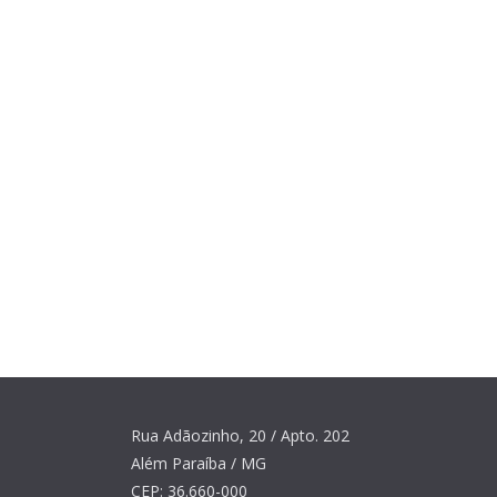
Rua Adãozinho, 20 / Apto. 202
Além Paraíba / MG
CEP: 36.660-000