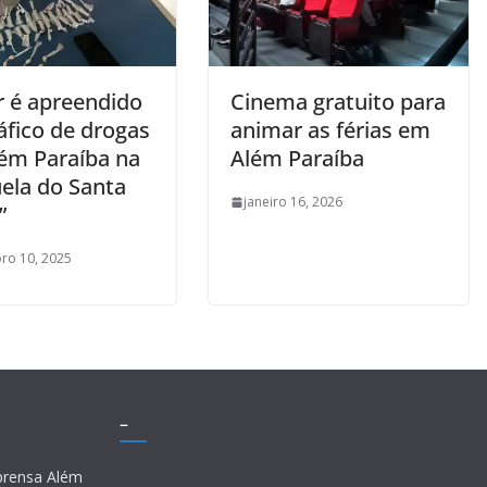
 é apreendido
Cinema gratuito para
áfico de drogas
animar as férias em
ém Paraíba na
Além Paraíba
uela do Santa
janeiro 16, 2026
”
ro 10, 2025
–
prensa Além