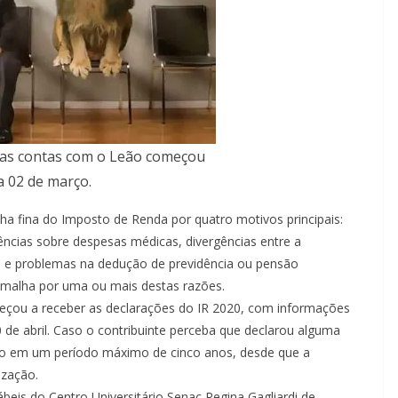
 as contas com o Leão começou
a 02 de março.
lha fina do Imposto de Renda por quatro motivos principais:
ncias sobre despesas médicas, divergências entre a
s e problemas na dedução de previdência ou pensão
m malha por uma ou mais destas razões.
omeçou a receber as declarações do IR 2020, com informações
0 de abril. Caso o contribuinte perceba que declarou alguma
ação em um período máximo de cinco anos, desde que a
ização.
ábeis do Centro Universitário Senac Regina Gagliardi de