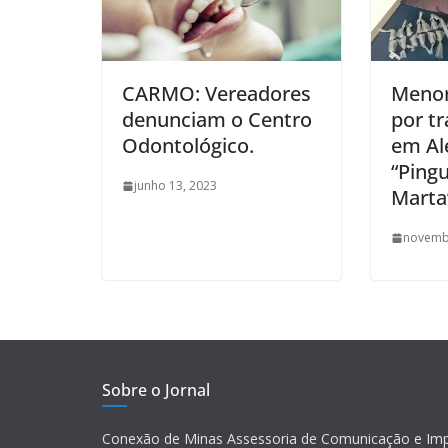
CARMO: Vereadores
Menor
denunciam o Centro
por tr
Odontológico.
em Al
“Ping
junho 13, 2023
Marta
novemb
Sobre o Jornal
Conexão de Minas Assessoria de Comunicação e Im