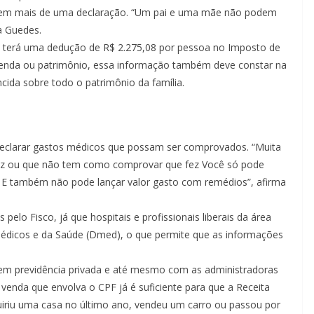
em mais de uma declaração. “Um pai e uma mãe não podem
a Guedes.
e terá uma dedução de R$ 2.275,08 por pessoa no Imposto de
renda ou patrimônio, essa informação também deve constar na
ida sobre todo o patrimônio da família.
 declarar gastos médicos que possam ser comprovados. “Muita
ez ou que não tem como comprovar que fez Você só pode
al. E também não pode lançar valor gasto com remédios”, afirma
lo Fisco, já que hospitais e profissionais liberais da área
Médicos e da Saúde (Dmed), o que permite que as informações
m previdência privada e até mesmo com as administradoras
venda que envolva o CPF já é suficiente para que a Receita
quiriu uma casa no último ano, vendeu um carro ou passou por