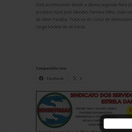
Está acontecendo desde a última segunda-feira (09)
produtor rural José Mendes Ferreira Filho, mais 
de Além Paraíba. Trata-se do Curso de Motosser
carga horária de 40 horas.
Compartilhe isso:
Facebook
X