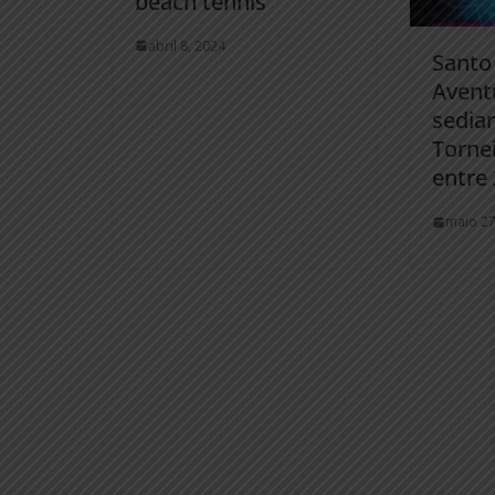
beach tennis
abril 8, 2024
Santo
Aventu
sedia
Torne
entre 
maio 27