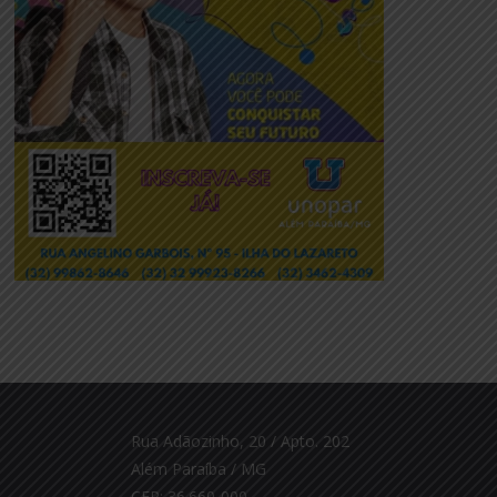
Rua Adãozinho, 20 / Apto. 202
Além Paraíba / MG
CEP: 36.660-000