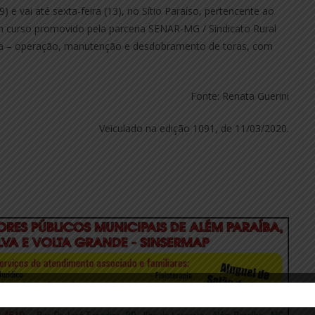
 e vai até sexta-feira (13), no Sítio Paraíso, pertencente ao
um curso promovido pela parceria SENAR-MG / Sindicato Rural
ra – operação, manutenção e desdobramento de toras, com
Fonte: Renata Guerini
Veiculado na edição 1091, de 11/03/2020.