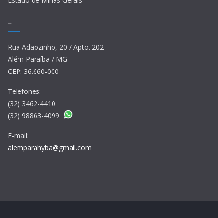
Estado de Minas Gerais
–
Rua Adãozinho, 20 / Apto. 202
Além Paraíba / MG
CEP: 36.660-000
Telefones:
(32) 3462-4410
(32) 98863-4099
E-mail:
alemparahyba@gmail.com