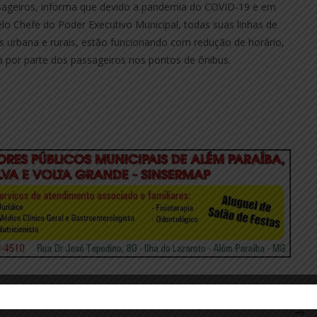
ssageiros, informa que devido a pandemia do COVID-19 e em
o Chefe do Poder Executivo Municipal, todas suas linhas de
s urbana e rurais, estão funcionando com redução de horário,
 por parte dos passageiros nos pontos de ônibus.
s do
UTILIDADE PÚBLICA – 28ª Delegacia de Polícia de