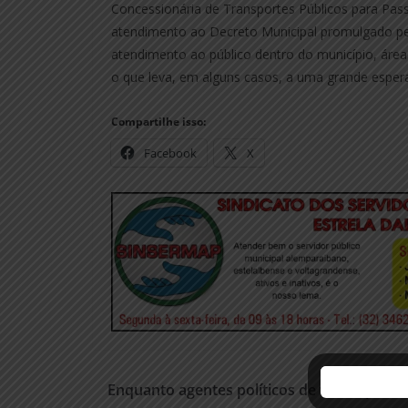
Concessionária de Transportes Públicos para Pa
atendimento ao Decreto Municipal promulgado pel
atendimento ao público dentro do município, área
o que leva, em alguns casos, a uma grande espera
Compartilhe isso:
Facebook
X
Enquanto agentes políticos de várias parte