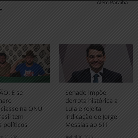
Além Paraíba
”
ÃO: E se
Senado impõe
naro
derrota histórica a
ciasse na ONU
Lula e rejeita
rasil tem
indicação de Jorge
 políticos
Messias ao STF
o 23, 2021
abril 30, 2026