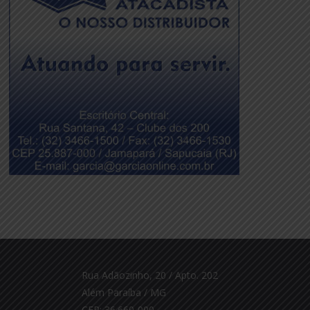
Rua Adãozinho, 20 / Apto. 202
Além Paraíba / MG
CEP: 36.660-000