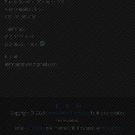
Rua Adãozinho, 20 / Apto. 202
Além Paraíba / MG
CEP: 36.660-000
Telefones:
(32) 3462-4410
(32) 98863-4099
E-mail:
alemparahyba@gmail.com
Copyright © 2026
Jornal Além Parahyba
. Todos os direitos
reservados.
Tema:
ColorMag
por ThemeGrill. Powered by
WordPress
.