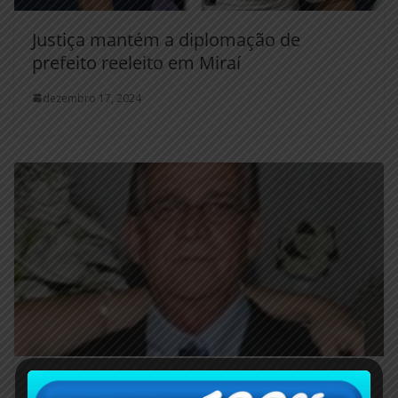
Justiça mantém a diplomação de
prefeito reeleito em Miraí
dezembro 17, 2024
Faleceu o comerciante alemparaibano