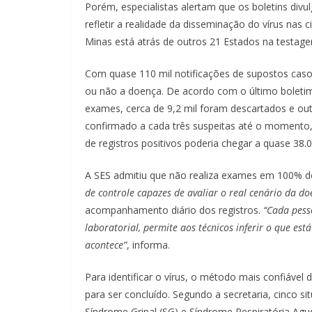
Porém, especialistas alertam que os boletins div
refletir a realidade da disseminação do vírus nas
Minas está atrás de outros 21 Estados na testagem
Com quase 110 mil notificações de supostos cas
ou não a doença. De acordo com o último boletim 
exames, cerca de 9,2 mil foram descartados e ou
confirmado a cada três suspeitas até o momento,
de registros positivos poderia chegar a quase 38.0
A SES admitiu que não realiza exames em 100% d
de controle capazes de avaliar o real cenário da do
acompanhamento diário dos registros.
“Cada pess
laboratorial, permite aos técnicos inferir o que es
acontece”
, informa.
Para identificar o vírus, o método mais confiável 
para ser concluído. Segundo a secretaria, cinco 
Síndrome Gripal (SG) e Síndrome Respiratória Ag