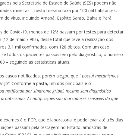
ulgados pela Secretaria de Estado de Saúde (SES) podem não
 cidades mineiras – nesta mesma taxa por 100 mil habitantes,
 do vírus, incluindo Amapá, Espírito Santo, Bahia e Pará.
os de Covid-19, menos de 12% passam por testes para detectar
(12 de maio / 9hs), desse total que teve a realização dos
tros 3,1 mil confirmados, com 120 óbitos. Com um caso
 se todos os pacientes passassem pelo diagnóstico, o número
00 – seguindo as estatísticas atuais.
os casos notificados, porém alegou que
” possui mecanismos
ença”
. Conforme a pasta, um dos principais é o
oa notificada por síndrome gripal, mesmo sem diagnóstico
tá acontecendo. As notificações são marcadores sensíveis do que
de exames é o PCR, que é laboratorial e pode levar até três dias
situações passam pela testagem no Estado: amostras de
uda Grave (SRAG), que ainda incluem outras doenças como