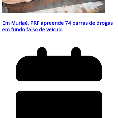
Em Muriaé, PRF apreende 74 barras de drogas
em fundo falso de veículo