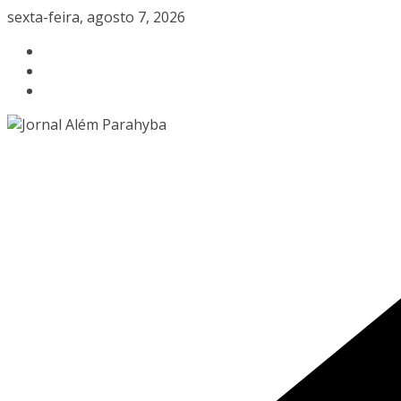
Pular
sexta-feira, agosto 7, 2026
para
o
conteúdo