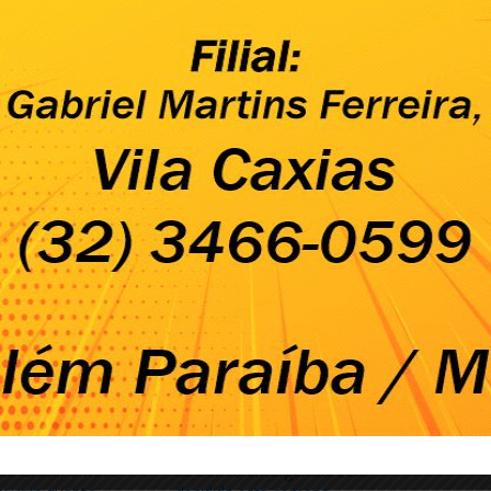
. Segundo o parlamentar, a Câmara dos Deputados já tem
ício concedido em virtude da crise provocada pela pandemia
 parcelas de R$ 600 e uma discussão rápida nesses 60 dias do
ínima permanente. Acho que é renovar por dois meses e
te, para que a gente não tenha daqui 60 dias a mesma pressão,
ssidade do auxílio”
, reiterou. As informações são da Agência
Fonte: Gazeta do Povo
IRMA qual vai ser o
Bolsonaro diz que prorrogação
da Brasil, o novo
de auxílio emergencial será