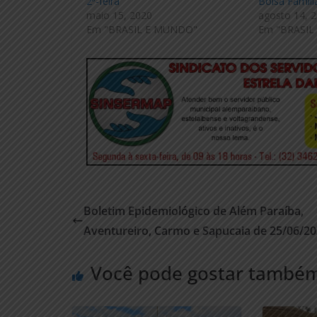
2ª-feira
Bolsa Famíli
maio 15, 2020
agosto 14, 
Em "BRASIL E MUNDO"
Em "BRASIL
Boletim Epidemiológico de Além Paraíba,
Aventureiro, Carmo e Sapucaia de 25/06/2
Você pode gostar també