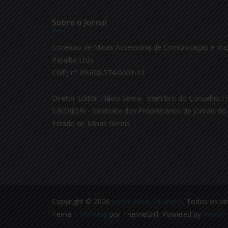
Sobre o Jornal
Conexão de Minas Assessoria de Comunicação e Im
Paraíba Ltda.
CNPJ n° 09.608.574/0001-11
Diretor-Editor: Flávio Senra - membro do Conselho Fi
SINDIJORI - Sindicato dos Proprietários de Jornais do 
Estado de Minas Gerais
Copyright © 2026
Jornal Além Parahyba
. Todos os di
Tema:
ColorMag
por ThemeGrill. Powered by
WordPr