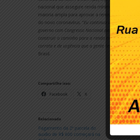
nacional que assegure renda mínima permanente
maioria ampla para aprovar a renovação do benef
do novo coronavírus. “
Eu continuo defendendo duas
governo com Congresso Nacional para uma renda m
construir o caminho para a renda mínima permanen
correta e de urgência que a gente tem hoje, de nece
Brasil.
Compartilhe isso:
Facebook
X
Relacionado
Pagamento da 2ª parcela do
Guedes CONF
auxílio de R$ 600 começará na
valor do Ren