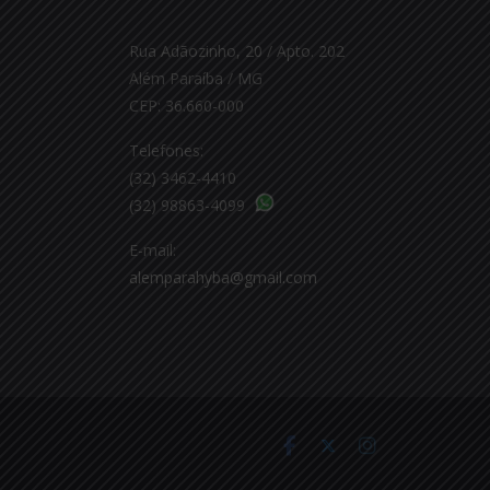
Rua Adãozinho, 20 / Apto. 202
Além Paraíba / MG
CEP: 36.660-000
Telefones:
(32) 3462-4410
(32) 98863-4099
E-mail:
alemparahyba@gmail.com