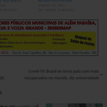
a; veja quanto
decidida esta semana
2020
outubro 20, 2021
 E MUNDO"
Em "BRASIL E MUNDO"
Covid-19: Brasil se torna país com mais
020
recuperados no mundo, diz universidade
m