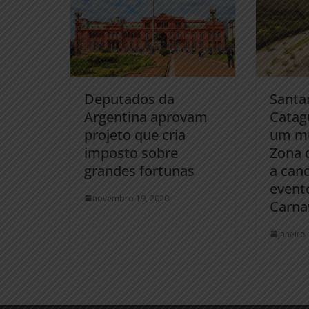
Deputados da
Santa
Argentina aprovam
Catag
projeto que cria
um mu
imposto sobre
Zona 
grandes fortunas
a canc
evento
novembro 19, 2020
Carna
janeiro