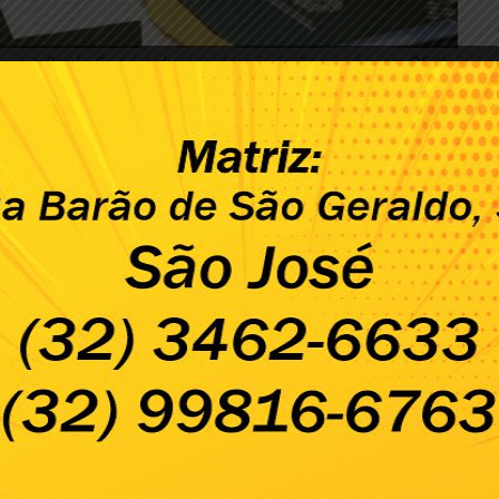
omia Paulo Guedes durante transmissão ao vivo em 25 de
| Foto: Reprodução
 (quinta-feira / 25) ao lado do presidente Jair Bolsonaro, o
ço das ações realizadas pela área para o combate à crise
m destaque para o auxílio emergencial. Mais uma vez foi
núncio definitivo de valores. Bolsonaro afirmou que
“devem
 R$ 400 e R$ 300”
, mas fez questão de frisar que os próximos
ulgada pelo ministro da Secretaria de Governo da Presidência
ais (e depois apagada), mais cedo nesta quinta (25). Segundo o
 emergencial, os recursos aportados pelo governo durante a
emergencial de R$ 600 por dois meses
 o presidente da Câmara, deputado Rodrigo Maia (DEM-RJ),
ílio emergencial de R$ 600 e a construção de uma política