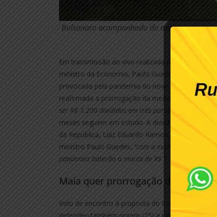
Bolsonaro acompanhado do ministro da Econ
junho.
Em transmissão ao vivo realizada na noite de ontem
ministro da Economia, Paulo Guedes, fez um balan
provocada pela pandemia do novo coronavírus, co
reafirmada a prorrogação da medida, mas sem o a
ser R$ 1.200 divididos em três parcelas, de R$ 500,
meses seguem em estudo. A divisão é a mesma div
da República, Luiz Eduardo Ramos, nas redes soci
ministro Paulo Guedes,
“com a extensão do auxílio
pandemia baterão a marca de R$ 1 trilhão.”
Maia quer prorrogação de auxílio 
Indo de encontro à proposta do Governo Federal,
defendeu também ontem (25) a prorrogação do aux