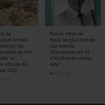
na de
Pastor Plínio de
uases é mais
Paula lança o livro de
nicípio da
sua autoria
da Mata de MG
“Rompendo em Fé –
elar os
a história da minha
s oficiais do
vida”
val 2022
julho 19, 2021
 17, 2022