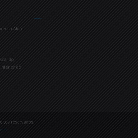
–
prensa Além
scal do
Interior do
reitos reservados.
ess
.