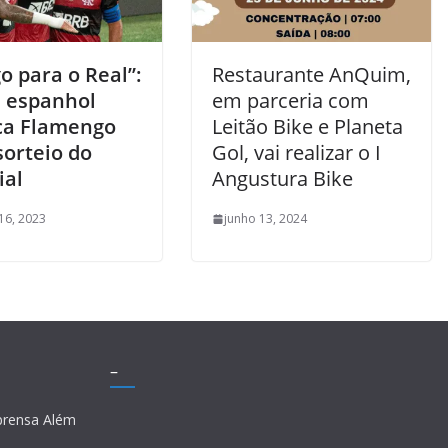
o para o Real”:
Restaurante AnQuim,
l espanhol
em parceria com
ca Flamengo
Leitão Bike e Planeta
sorteio do
Gol, vai realizar o I
ial
Angustura Bike
 16, 2023
junho 13, 2024
–
prensa Além