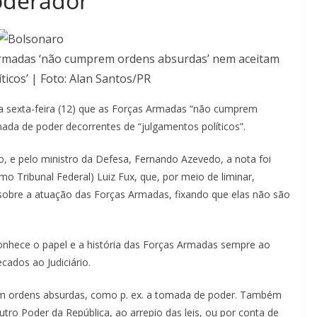
oderador
rmadas ‘não cumprem ordens absurdas’ nem aceitam
ticos’ | Foto: Alan Santos/PR
ta sexta-feira (12) que as Forças Armadas “não cumprem
ada de poder decorrentes de “julgamentos políticos”.
, e pelo ministro da Defesa, Fernando Azevedo, a nota foi
o Tribunal Federal) Luiz Fux, que, por meio de liminar,
i sobre a atuação das Forças Armadas, fixando que elas não são
onhece o papel e a história das Forças Armadas sempre ao
cados ao Judiciário.
em ordens absurdas, como p. ex. a tomada de poder. Também
tro Poder da República, ao arrepio das leis, ou por conta de