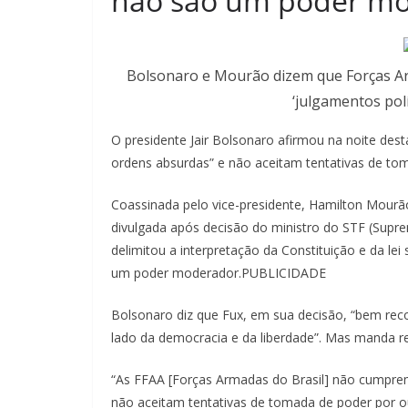
não são um poder m
Bolsonaro e Mourão dizem que Forças A
‘julgamentos polí
O presidente Jair Bolsonaro afirmou na noite des
ordens absurdas” e não aceitam tentativas de tom
Coassinada pelo vice-presidente, Hamilton Mourão
divulgada após decisão do ministro do STF (Suprem
delimitou a interpretação da Constituição e da le
um poder moderador.PUBLICIDADE
Bolsonaro diz que Fux, em sua decisão, “bem rec
lado da democracia e da liberdade”. Mas manda re
“As FFAA [Forças Armadas do Brasil] não cumpr
não aceitam tentativas de tomada de poder por ou