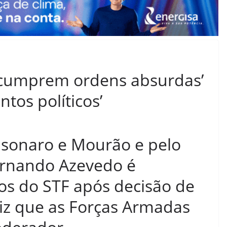
 cumprem ordens absurdas’
tos políticos’
lsonaro e Mourão e pelo
ernando Azevedo é
os do STF após decisão de
diz que as Forças Armadas