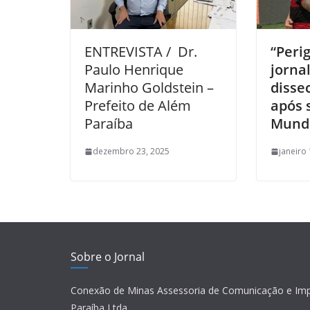
ENTREVISTA / Dr.
“Perig
Paulo Henrique
jorna
Marinho Goldstein –
disse
Prefeito de Além
após 
Paraíba
Mund
dezembro 23, 2025
janeiro
Sobre o Jornal
Conexão de Minas Assessoria de Comunicação e Im
Paraíba Ltda.