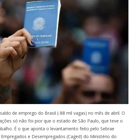
ldo de emprego do Brasil (-88 mil vagas) no mês de abril. O
ções só não foi pior que o estado de São Paulo, que teve o
rabalho. É o que aponta o levantamento feito pelo Sebrae
e Empregados e Desempregados (Caged) do Ministério do