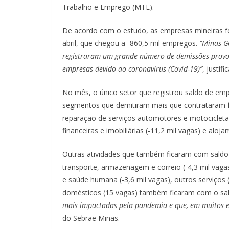
Trabalho e Emprego (MTE).
De acordo com o estudo, as empresas mineiras f
abril, que chegou a -860,5 mil empregos.
“Minas G
registraram um grande número de demissões provoc
empresas devido ao coronavírus (Covid-19)”
, justif
No mês, o único setor que registrou saldo de empr
segmentos que demitiram mais que contrataram fo
reparação de serviços automotores e motocicletas
financeiras e imobiliárias (-11,2 mil vagas) e aloj
Outras atividades que também ficaram com saldo 
transporte, armazenagem e correio (-4,3 mil vagas
e saúde humana (-3,6 mil vagas), outros serviços (
domésticos (15 vagas) também ficaram com o sa
mais impactadas pela pandemia e que, em muitos es
do Sebrae Minas.