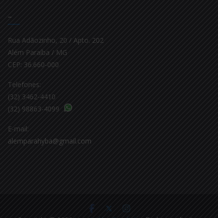
–
Rua Adãozinho, 20 / Apto. 202
Além Paraíba / MG
CEP: 36.660-000
Telefones:
(32) 3462-4410
(32) 98863-4099
E-mail:
alemparahyba@gmail.com