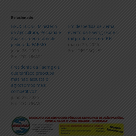
Relacionado
BRUCELOSE: Ministério
Em despedida de Zema,
da Agricultura, Pecuária e
evento da Faemg reúne 5
Abastecimento atende
mil produtores em BH
pedido da FAEMG
março 20, 2026
julho 28, 2020
Em "DESTAQUE"
Em "COLUNAS"
Presidente da Faemg diz
que tarifaço preocupa,
mas não assusta o
agro:‘somos mais
competitivos’
julho 28, 2026
Em "COLUNAS"