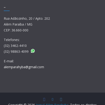
–
Rua Adãozinho, 20 / Apto. 202
Além Paraíba / MG
CEP: 36.660-000
Telefones:
(32) 3462-4410
(32) 98863-4099
E-mail:
alemparahyba@gmail.com
Copyright © 2026
Jornal Além Parahyba
. Todos os direitos