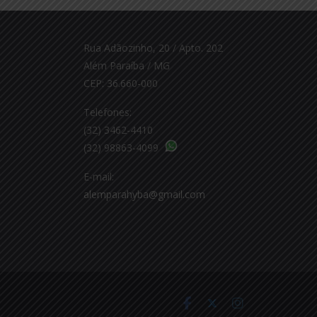
Rua Adãozinho, 20 / Apto. 202
Além Paraíba / MG
CEP: 36.660-000
Telefones:
(32) 3462-4410
(32) 98863-4099
E-mail:
alemparahyba@gmail.com