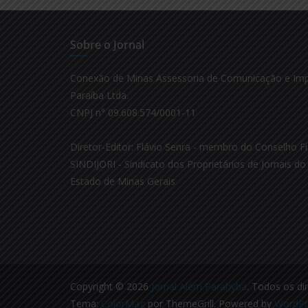
Sobre o Jornal
Conexão de Minas Assessoria de Comunicação e Im
Paraíba Ltda.
CNPJ n° 09.608.574/0001-11
Diretor-Editor: Flávio Senra - membro do Conselho Fi
SINDIJORI - Sindicato dos Proprietários de Jornais do 
Estado de Minas Gerais
Copyright © 2026
Jornal Além Parahyba
. Todos os di
Tema:
ColorMag
por ThemeGrill. Powered by
WordPr