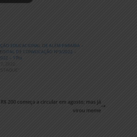
ÇÃO EDUCACIONAL DE ALÉM PARAÍBA –
 EDITAL DE CONVOCAÇÃO Nº3/2022 –
2022 – 17hs
27, 2022
ESTAQUE"
$ 200 começa a circular em agosto; mas já
virou meme