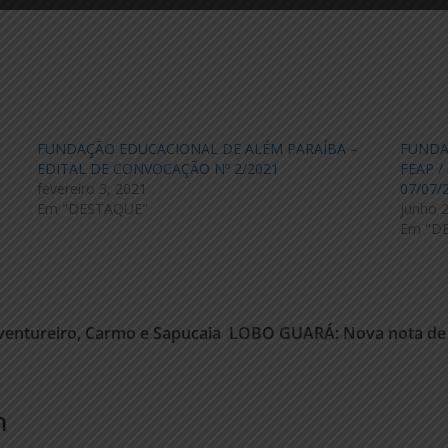
FUNDAÇÃO EDUCACIONAL DE ALÉM PARAÍBA –
FUNDA
EDITAL DE CONVOCAÇÃO Nº 2/2021
FEAP /
fevereiro 3, 2021
07/07/
Em "DESTAQUE"
junho 
Em "D
ventureiro, Carmo e Sapucaia
LOBO GUARÁ: Nova nota de R
m