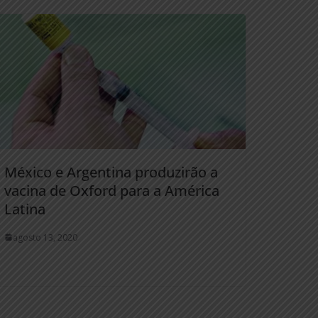
México e Argentina produzirão a
vacina de Oxford para a América
Latina
agosto 13, 2020