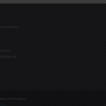
–
prensa Além
scal do
Interior do
reitos reservados.
ess
.