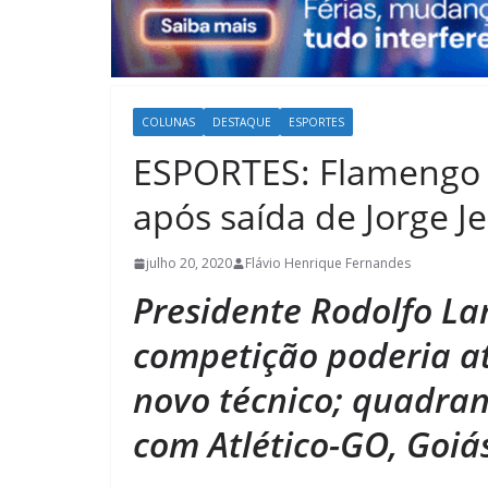
COLUNAS
DESTAQUE
ESPORTES
ESPORTES: Flamengo d
após saída de Jorge J
julho 20, 2020
Flávio Henrique Fernandes
Presidente Rodolfo L
competição poderia a
novo técnico; quadran
com Atlético-GO, Goiás