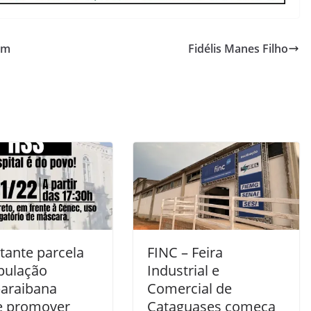
om
Fidélis Manes Filho
tante parcela
FINC – Feira
pulação
Industrial e
araibana
Comercial de
e promover
Cataguases começa