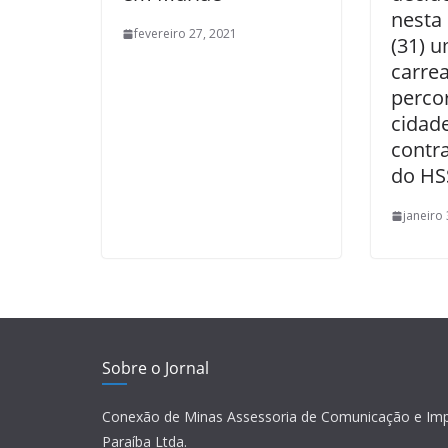
nesta
fevereiro 27, 2021
(31) 
carre
percor
cidad
contr
do HS
janeiro
Sobre o Jornal
Conexão de Minas Assessoria de Comunicação e Im
Paraíba Ltda.