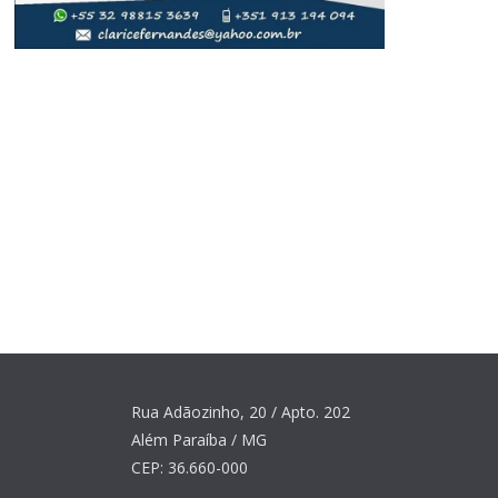
Rua Adãozinho, 20 / Apto. 202
Além Paraíba / MG
CEP: 36.660-000