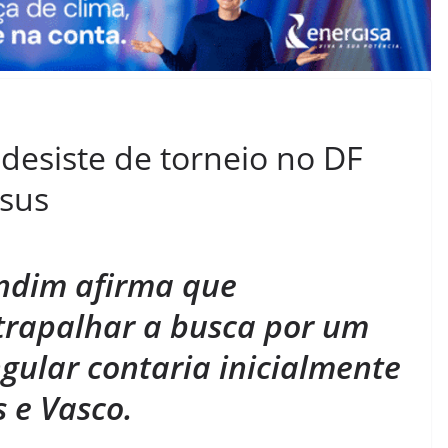
esiste de torneio no DF
esus
andim afirma que
trapalhar a busca por um
gular contaria inicialmente
 e Vasco.