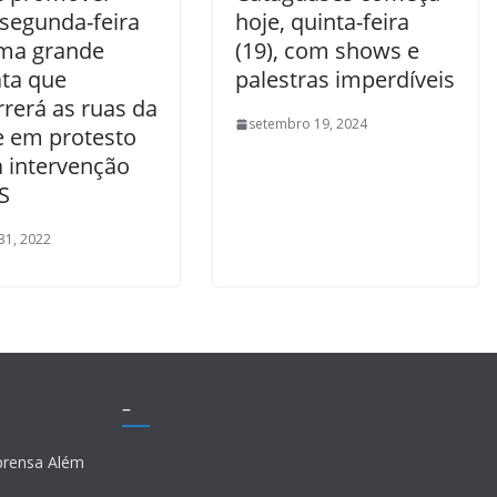
 segunda-feira
hoje, quinta-feira
uma grande
(19), com shows e
ata que
palestras imperdíveis
rerá as ruas da
setembro 19, 2024
e em protesto
a intervenção
S
 31, 2022
–
prensa Além