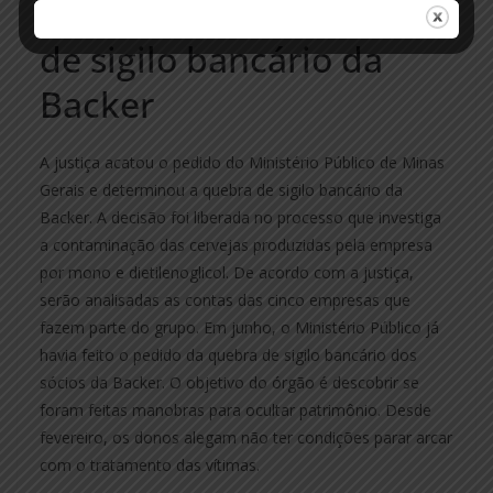
Justiça autoriza quebra
de sigilo bancário da
Backer
A justiça acatou o pedido do Ministério Público de Minas
Gerais e determinou a quebra de sigilo bancário da
Backer. A decisão foi liberada no processo que investiga
a contaminação das cervejas produzidas pela empresa
por mono e dietilenoglicol. De acordo com a justiça,
serão analisadas as contas das cinco empresas que
fazem parte do grupo. Em junho, o Ministério Público já
havia feito o pedido da quebra de sigilo bancário dos
sócios da Backer. O objetivo do órgão é descobrir se
foram feitas manobras para ocultar patrimônio. Desde
fevereiro, os donos alegam não ter condições parar arcar
com o tratamento das vítimas.