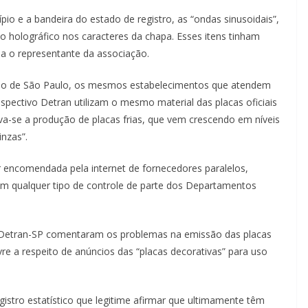
io e a bandeira do estado de registro, as “ondas sinusoidais”,
to holográfico nos caracteres da chapa. Esses itens tinham
rma o representante da associação.
tado de São Paulo, os mesmos estabelecimentos que atendem
spectivo Detran utilizam o mesmo material das placas oficiais
rva-se a produção de placas frias, que vem crescendo em níveis
nzas”.
r encomendada pela internet de fornecedores paralelos,
em qualquer tipo de controle de parte dos Departamentos
 Detran-SP comentaram os problemas na emissão das placas
e a respeito de anúncios das “placas decorativas” para uso
tro estatístico que legitime afirmar que ultimamente têm