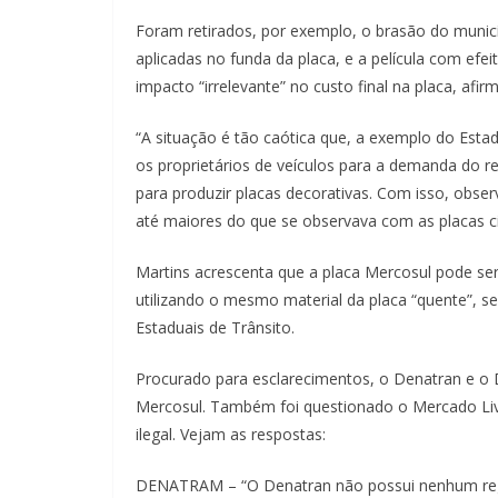
Foram retirados, por exemplo, o brasão do municíp
aplicadas no funda da placa, e a película com efei
impacto “irrelevante” no custo final na placa, afi
“A situação é tão caótica que, a exemplo do Es
os proprietários de veículos para a demanda do re
para produzir placas decorativas. Com isso, obse
até maiores do que se observava com as placas ci
Martins acrescenta que a placa Mercosul pode se
utilizando o mesmo material da placa “quente”, s
Estaduais de Trânsito.
Procurado para esclarecimentos, o Denatran e o
Mercosul. Também foi questionado o Mercado Livr
ilegal. Vejam as respostas:
DENATRAM – “O Denatran não possui nenhum regis