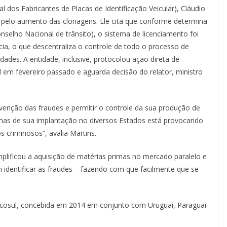
dos Fabricantes de Placas de Identificação Veicular), Cláudio
el pelo aumento das clonagens. Ele cita que conforme determina
selho Nacional de trânsito), o sistema de licenciamento foi
cia, o que descentraliza o controle de todo o processo de
ades. A entidade, inclusive, protocolou ação direta de
l em fevereiro passado e aguarda decisão do relator, ministro
evenção das fraudes e permitir o controle da sua produção de
ormas de sua implantação no diversos Estados está provocando
s criminosos”, avalia Martins.
mplificou a aquisição de matérias primas no mercado paralelo e
am identificar as fraudes – fazendo com que facilmente que se
ercosul, concebida em 2014 em conjunto com Uruguai, Paraguai