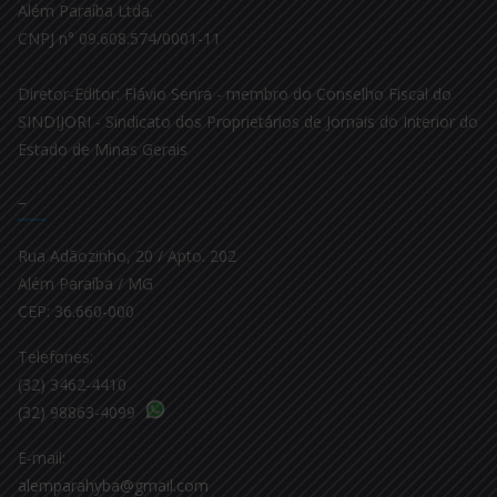
Além Paraíba Ltda.
CNPJ n° 09.608.574/0001-11
Diretor-Editor: Flávio Senra - membro do Conselho Fiscal do
SINDIJORI - Sindicato dos Proprietários de Jornais do Interior do
Estado de Minas Gerais
–
Rua Adãozinho, 20 / Apto. 202
Além Paraíba / MG
CEP: 36.660-000
Telefones:
(32) 3462-4410
(32) 98863-4099
E-mail:
alemparahyba@gmail.com