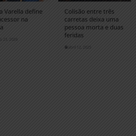
a Varella define
Colisão entre três
ucessor na
carretas deixa uma
ca
pessoa morta e duas
feridas
ro 23, 2026
abril 12, 2025