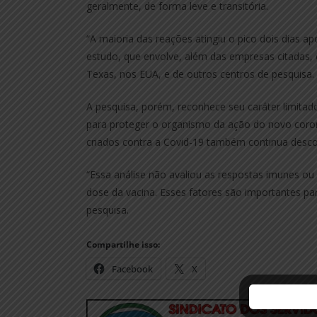
geralmente, de forma leve e transitória.
“A maioria das reações atingiu o pico dois dias apó
estudo, que envolve, além das empresas citadas, 
Texas, nos EUA, e de outros centros de pesquisa.
A pesquisa, porém, reconhece seu caráter limitado
para proteger o organismo da ação do novo coron
criados contra a Covid-19 também continua desc
“Essa análise não avaliou as respostas imunes 
dose da vacina. Esses fatores são importantes para 
pesquisa.
Compartilhe isso:
Facebook
X