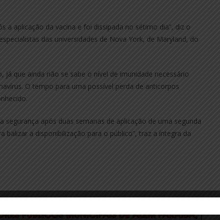
s a aplicação da vacina e foi dissipada no sétimo dia”, diz o
especialistas das universidades de Nova York, de Maryland, do
, já que ainda não se sabe o nível de imunidade necessário
avírus. O tempo para uma possível perda de anticorpos
onhecido.
ou a segurança após duas semanas de aplicação de uma segunda
balizar a disponibilização para o público”, traz a íntegra da