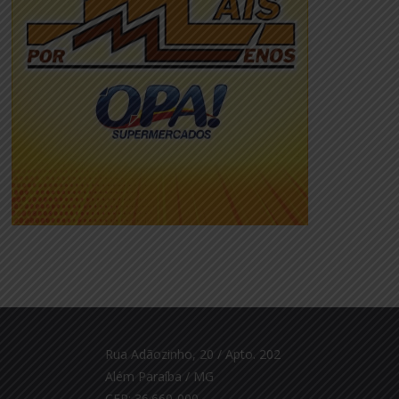
Rua Adãozinho, 20 / Apto. 202
Além Paraíba / MG
CEP: 36.660-000