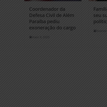
Coordenador da
Famíli
Defesa Civil de Além
seu s
Paraíba pediu
políti
exoneração do cargo
feverei
maio 9, 2020