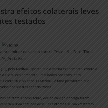
tra efeitos colaterais leves
ntes testados
te preliminar de vacina contra Covid-19 | Foto: Tânia
/Agência Brasil
 (1º), pelo MedRXiv aponta que a vacina experimental contra a
om a BioNTech apresentou resultados positivos, com
eis entre 18 e 55 anos. O MedRXiv é uma plataforma que
cados por revistas especializadas.
itos colaterais como febre, dor de cabeça e fadiga foram
eceberam uma segunda dose. Os sintomas se manifestaram,