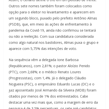
Outros sete nomes também foram colocados como
opção para o eleitor no levantamento e aparecem em
um segundo bloco, puxado pelo prefeito Antônio Almas
(PSDB), que, em meio às ações de enfrentamento à
pandemia da Covid-19, ainda não confirmou se tentará
ou não a reeleição. Com sua candidatura considerada
como algo natural nos bastidores, Almas puxa o grupo e
aparece com 5,75% das intenções de voto.
Na sequência vêm a delegada Ione Barbosa
(Republicanos), com 2,81%; o pastor Aloízio Penido
(PTC), com 2,68%; e o médico Renato Loures
(Progressistas), com 1,4%. Já o delegado Cláudio
Nogueira (PSC), o empresário Eduardo Lucas (DC) e o
juiz aposentado José Armando da Silveira (MDB) foram
citados por menos de 1% dos entrevistados. Cabe
destacar uma vez mais que, como a margem de erro da
pesquisa é de 3,5% percentuais, os sete pré-candidatos