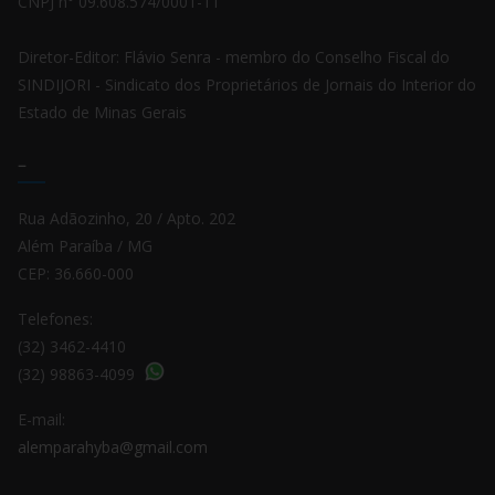
CNPJ n° 09.608.574/0001-11
Diretor-Editor: Flávio Senra - membro do Conselho Fiscal do
SINDIJORI - Sindicato dos Proprietários de Jornais do Interior do
Estado de Minas Gerais
–
Rua Adãozinho, 20 / Apto. 202
Além Paraíba / MG
CEP: 36.660-000
Telefones:
(32) 3462-4410
(32) 98863-4099
E-mail:
alemparahyba@gmail.com