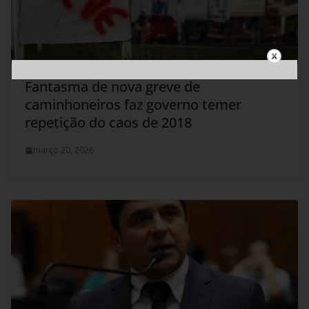
Fantasma de nova greve de
caminhoneiros faz governo temer
repetição do caos de 2018
março 20, 2026