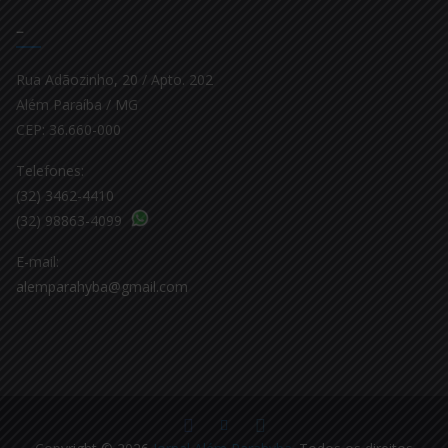
–
Rua Adãozinho, 20 / Apto. 202
Além Paraíba / MG
CEP: 36.660-000
Telefones:
(32) 3462-4410
(32) 98863-4099
E-mail:
alemparahyba@gmail.com