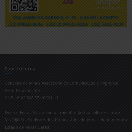
Sobre o Jornal
Conexão de Minas Assessoria de Comunicação e Imprensa
Além Paraíba Ltda.
CNPJ n° 09.608.574/0001-11
Diretor-Editor: Flávio Senra - membro do Conselho Fiscal do
SINDIJORI - Sindicato dos Proprietários de Jornais do Interior do
Estado de Minas Gerais