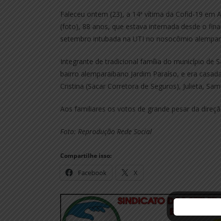
Faleceu ontem (23), a 14ª vítima da Cofid-19 em 
(foto), 88 anos, que estava internada desde o fin
setembro intubada na UTI no nosocômio alempar
Integrante de tradicional família do município de 
bairro alemparaibano Jardim Paraíso, e era casada
Cristina (Sacar Corretora de Seguros), Julieta, Sa
Aos familiares os votos de grande pesar da dir
Foto: Reprodução Rede Social
Compartilhe isso:
Facebook
X