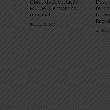
Obras da Subestação
Duas 
Muriaé III entram na
ferida
reta final
trevo 
Recre
agosto 28, 2025
julho 1