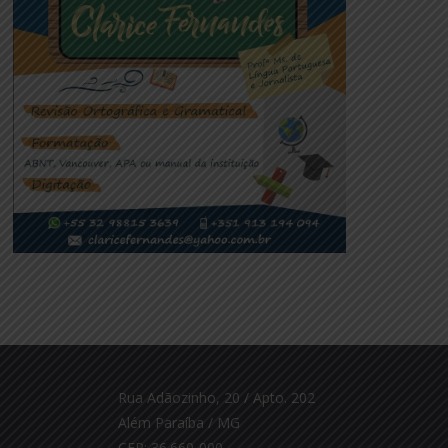
Rua Adãozinho, 20 / Apto. 202
Além Paraíba / MG
CEP: 36.660-000