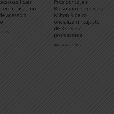
pessoas ficam
Presidente Jair
s em colisão no
Bolsonaro e ministro
de acesso a
Milton Ribeiro
io
oficializam reajuste
de 33,24% a
4, 2026
professores
fevereiro 7, 2022