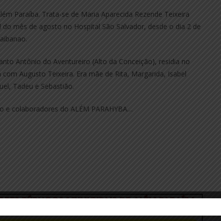
Além Paraíba. Trata-se de Maria Aparecida Rezende Teixeira
al do mês de agosto no Hospital São Salvador, desde o dia 2 de
aibanao.
Santo Antônio do Aventureiro (Alto da Conceição), residia no
 com Augusto Teixeira. Era mãe de Rita, Margarida, Isabel
muel, Tadeu e Sebastião.
eção e colaboradores do ALÉM PARAHYBA…