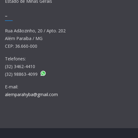
Estado de Minas Gerais
–
Rua Adãozinho, 20 / Apto. 202
Além Paraíba / MG
CEP: 36.660-000
Telefones:
(32) 3462-4410
(32) 98863-4099
E-mail:
alemparahyba@gmail.com