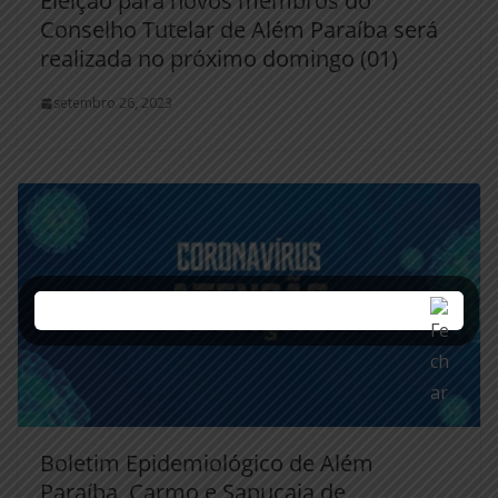
Eleição para novos membros do
Conselho Tutelar de Além Paraíba será
realizada no próximo domingo (01)
setembro 26, 2023
Boletim Epidemiológico de Além
Paraíba, Carmo e Sapucaia de