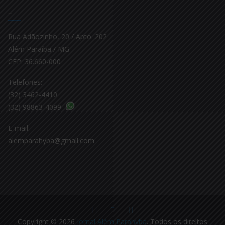
–
Rua Adãozinho, 20 / Apto. 202
Além Paraíba / MG
CEP: 36.660-000
Telefones:
(32) 3462-4410
(32) 98863-4099
E-mail:
alemparahyba@gmail.com
Copyright © 2026
Jornal Além Parahyba
. Todos os direitos