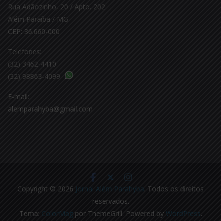
Rua Adãozinho, 20 / Apto. 202
Além Paraíba / MG
CEP: 36.660-000
Telefones:
(32) 3462-4410
(32) 98863-4099
E-mail:
alemparahyba@gmail.com
Copyright © 2026
Jornal Além Parahyba
. Todos os direitos
reservados.
Tema:
ColorMag
por ThemeGrill. Powered by
WordPress
.