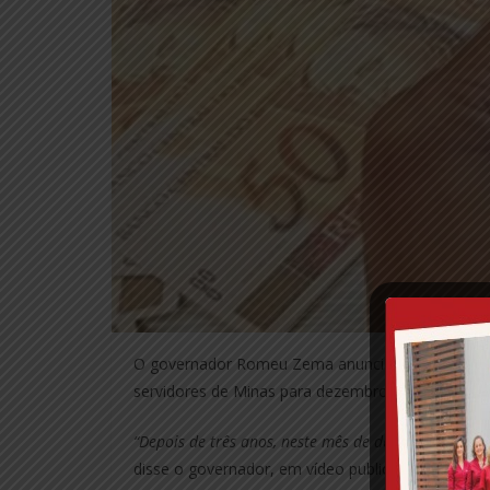
O governador Romeu Zema anunciou, sexta-feira (
servidores de Minas para dezembro.
“Depois de três anos, neste mês de dezembro, nós v
disse o governador, em vídeo publicado nas redes s