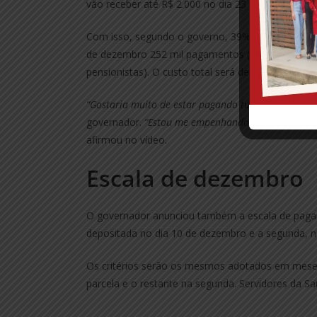
vão receber até R$ 2.000 no dia 23 de dezembro.
Com isso, segundo o governo, 39% da folha de pa
de dezembro 252 mil pagamentos (sendo 147 mil pa
pensionistas). O custo total será de R$ 1,1 bilhão.
“Gostaria muito de estar pagando tudo, mas já é u
governador.
“Estou me empenhando pessoalmente pa
afirmou no vídeo.
Escala de dezembro
O governador anunciou também a escala de pagam
depositada no dia 10 de dezembro e a segunda, no
Os critérios serão os mesmos adotados em meses 
parcela e o restante na segunda. Servidores da S