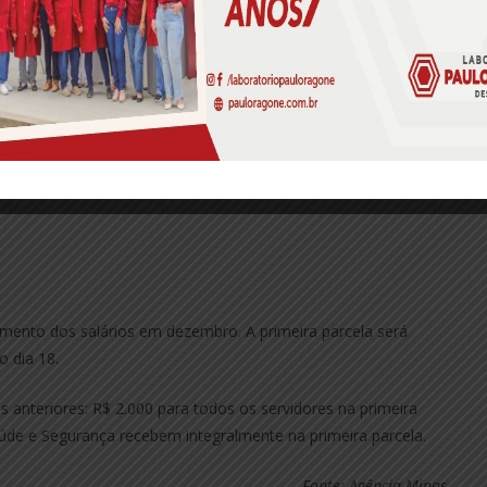
gamentos será quitada antes do Natal. Serão feitos no dia 23
ra servidores ativos e 105 mil para servidores inativos e
m avanço em relação aos anos anteriores”
, disse o
ra que o restante (do valor) seja pago o quanto antes”
,
ento dos salários em dezembro. A primeira parcela será
 dia 18.
anteriores: R$ 2.000 para todos os servidores na primeira
aúde e Segurança recebem integralmente na primeira parcela.
Fonte: Agência Minas