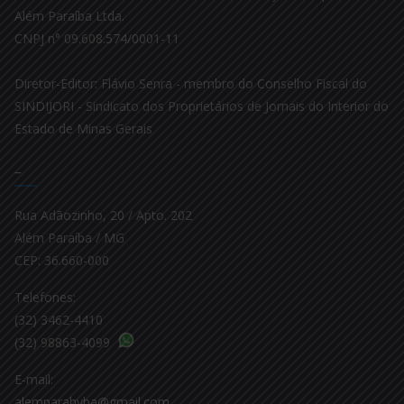
Além Paraíba Ltda.
CNPJ n° 09.608.574/0001-11
Diretor-Editor: Flávio Senra - membro do Conselho Fiscal do
SINDIJORI - Sindicato dos Proprietários de Jornais do Interior do
Estado de Minas Gerais
–
Rua Adãozinho, 20 / Apto. 202
Além Paraíba / MG
CEP: 36.660-000
Telefones:
(32) 3462-4410
(32) 98863-4099
E-mail:
alemparahyba@gmail.com