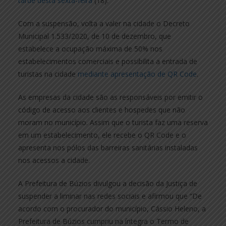
tarde desta sexta-feira
(18).
Com a suspensão, volta a valer na cidade o Decreto
Municipal 1.533/2020, de 10 de dezembro, que
estabelece a ocupação máxima de 50% nos
estabelecimentos comerciais e possibilita a entrada de
turistas na cidade
mediante apresentação de QR Code
.
As empresas da cidade são as responsáveis por emitir o
código de acesso aos clientes e hospedes que não
moram no município. Assim que o turista faz uma reserva
em um estabelecimento, ele recebe o QR Code e o
apresenta nos pólos das barreiras sanitárias instaladas
nos acessos a cidade.
A Prefeitura de Búzios divulgou a decisão da Justiça de
suspender a liminar nas redes sociais e afirmou que “De
acordo com o procurador do município, Cássio Heleno, a
Prefeitura de Búzios cumpriu na íntegra o Termo de