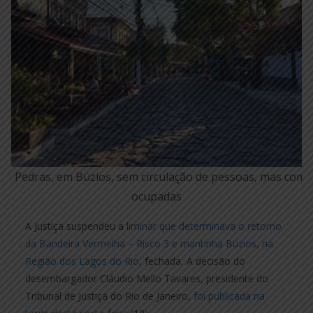
as Pedras, em Búzios, sem circulação de pessoas, mas com
ocupadas
A Justiça suspendeu a
liminar que determinava o retorno
da Bandeira Vermelha – Risco 3 e mantinha Búzios, na
Região dos Lagos do Rio,
fechada
.
A decisão do
desembargador Cláudio Mello Tavares, presidente do
Tribunal de Justiça do Rio de Janeiro,
foi publicada na