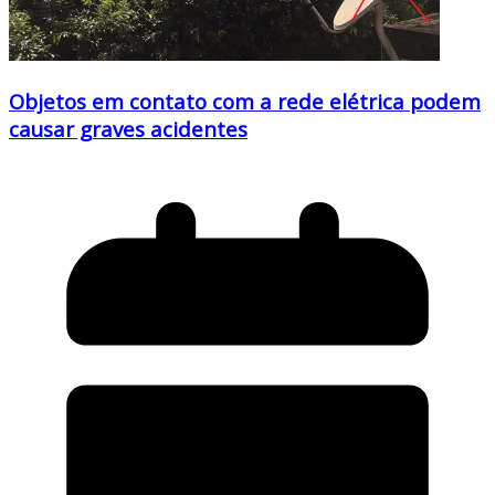
Objetos em contato com a rede elétrica podem
causar graves acidentes