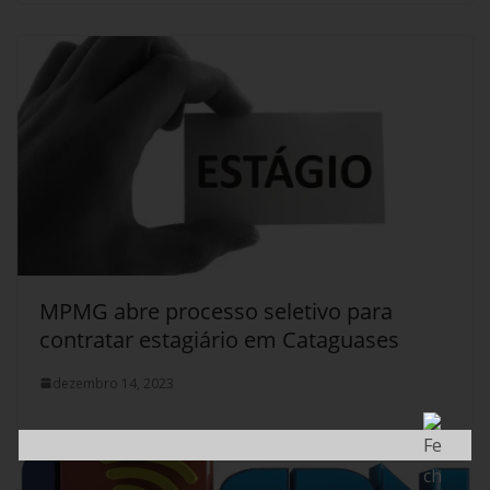
MPMG abre processo seletivo para
contratar estagiário em Cataguases
dezembro 14, 2023