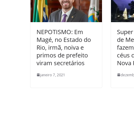
NEPOTISMO: Em
Super
Magé, no Estado do
de Me
Rio, irmã, noiva e
fazem
primos de prefeito
céus 
viram secretários
Nova F
janeiro 7, 2021
dezemb