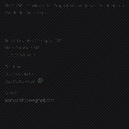
SINDIJORI - Sindicato dos Proprietários de Jornais do Interior do
Estado de Minas Gerais
–
Rua Adãozinho, 20 / Apto. 202
Além Paraíba / MG
CEP: 36.660-000
Telefones:
(32) 3462-4410
(32) 98863-4099
E-mail:
alemparahyba@gmail.com