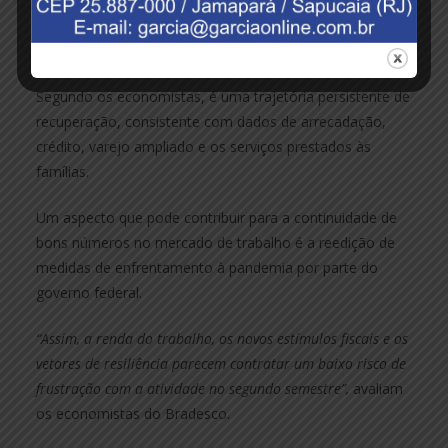
que no primeiro trimestre do ano foram criadas 837 mil
novas oportunidades de trabalho com carteira assinada,
quase 12,5 vezes mais que no mesmo período de 2020.
Segundo os economistas, é uma trajetória persistente de
recuperação, consistente com dados de arrecadação,
crédito, varejo ampliado e os serviços prestados às
famílias.
Um aspecto que pode contribuir para a continuidade de
bons números no mercado de trabalho é a reedição de
medidas de enfrentamento à pandemia por parte do
governo federal.
“Assim, a renda do trabalho, os novos estímulos fiscais e os
vetores de resiliência parecem contratar um baixo risco de
frustração com a atividade no segundo semestre”,
avaliam
os economistas do Bradesco.