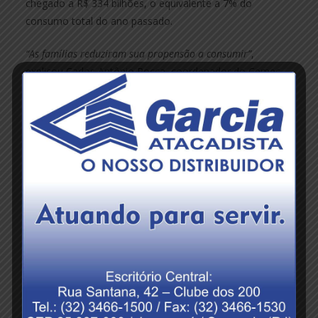
chegado a R$ 334 bilhões, o equivalente a 7% do
consumo total do ano passado.
“As famílias reduziram sua propensão a consumir”
,
explicou Carlos Antônio Rocca, coordenador do Cemec-
Fipe, ao jornal “Valor Econômico”. Esse comportamento
foi determinado por dois aspectos: os circunstanciais,
como as restrições impostas pelo isolamento social, e os
precaucionais, diante do temor da perda de emprego e
renda.
5. Desempenho do
mercado de trabalho
Economistas do Bradesco apontam que o mercado de
trabalho tem surpreendido. Dados do Cadastro Geral de
Empregados e Desempregados (Novo Caged) mostram