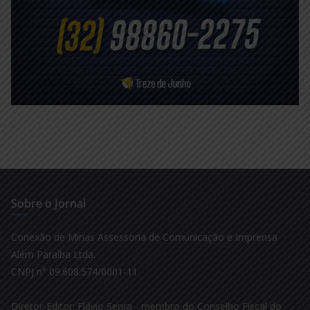
Sobre o Jornal
Conexão de Minas Assessoria de Comunicação e Imprensa
Além Paraíba Ltda.
CNPJ n° 09.608.574/0001-11
Diretor-Editor: Flávio Senra - membro do Conselho Fiscal do