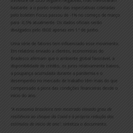
trimestre de 2020 seguem negativas, mas melhoraram
bastante: a o ponto médio das expectativas coletadas
pelo boletim Focus passou de -1% no começo de março
para -0,5% atualmente. Os dados oficiais serão
divulgados pelo IBGE apenas em 1.º de junho.
Uma série de fatores tem influenciado esse movimento.
Em relatório enviado a clientes, economistas do
Bradesco afirmam que o ambiente global favorável, a
disponibilidade de crédito, os juros relativamente baixos,
a poupança acumulada durante a pandemia e o
desempenho no mercado de trabalho têm mais do que
compensado a piora das condições financeiras desde o
início do ano.
“A economia brasileira tem mostrado elevado grau de
resiliência ao choque da Covid e à própria redução dos
estímulos de início de ano”,
sintetiza o documento.