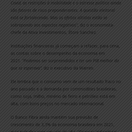
Covid, as restrições à mobilidade e o estresse político ainda
são fatores de risco preponderantes. A questão eleitoral
está se fortalecendo. Mas os efeitos altistas estão se
sobrepondo aos aspectos negativos”
, diz o economista-
chefe da Ativa Investimentos, Étore Sanchez.
Instituições financeiras já começam a refazer, para cima,
as contas sobre o desempenho da economia em
2021.
“Podemos ser surpreendidos e ter um PIB melhor do
que se esperava”,
diz o executivo da Warren.
Ele lembra que o consumo vem de um resultado fraco no
ano passado e a demanda por commodities brasileiras,
como soja, milho, minério de ferro e petróleo está em
alta, com bons preços no mercado internacional.
O Banco Fibra ainda mantém sua previsão de
crescimento de 3,3% da economia brasileira em 2021,
mas trabalha com um viés de alta.
“Diversos indicadores