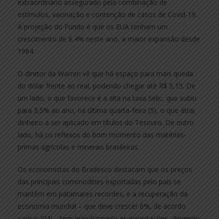
extraordinário assegurado pela combinação de
estímulos, vacinação e contenção de casos de Covid-19.
A projeção do Fundo é que os EUA tenham um
crescimento de 6,4% neste ano, a maior expansão desde
1984.
O diretor da Warren vê que há espaço para mais queda
do dólar frente ao real, podendo chegar até R$ 5,15. De
um lado, o que favorece é a alta na taxa Selic, que subiu
para 3,5% ao ano, na última quarta-feira (5), o que atrai
dinheiro a ser aplicado em títulos do Tesouro. De outro
lado, há os reflexos do bom momento das matérias-
primas agrícolas e minerais brasileiras.
Os economistas do Bradesco destacam que os preços
das principais commodities exportadas pelo país se
mantêm em patamares recordes, e a recuperação da
economia mundial – que deve crescer 6%, de acordo
com o FMI – tem impulsionado as exportações, devendo